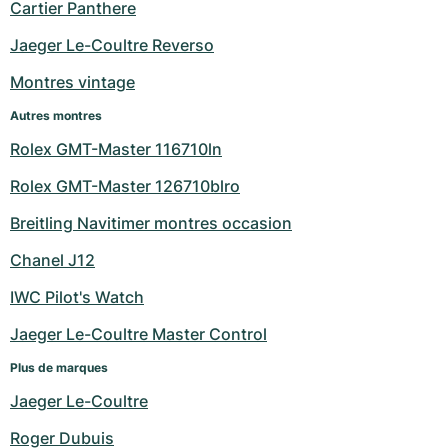
Montres pour femmes
Montres pour femmes
Cartier Panthere
Jaeger Le-Coultre Reverso
Montres vintage
Autres montres
Rolex GMT-Master 116710ln
Rolex GMT-Master 126710blro
Breitling Navitimer montres occasion
Chanel J12
IWC Pilot's Watch
Jaeger Le-Coultre Master Control
Plus de marques
Jaeger Le-Coultre
Roger Dubuis