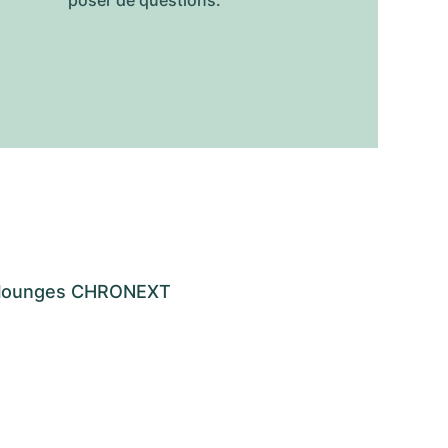
poser de questions.
os lounges CHRONEXT