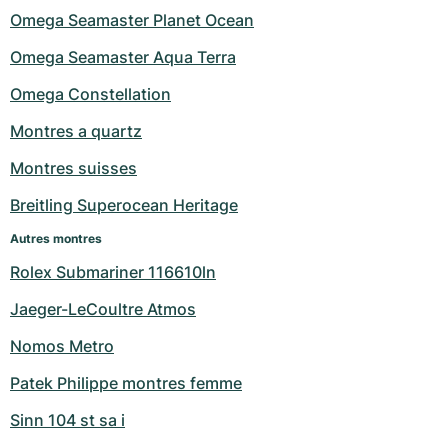
Montres pour femmes
Montres pour femmes
Omega Seamaster Planet Ocean
Omega Seamaster Aqua Terra
Omega Constellation
Montres a quartz
Montres suisses
Breitling Superocean Heritage
Autres montres
Rolex Submariner 116610ln
Jaeger-LeCoultre Atmos
Nomos Metro
Patek Philippe montres femme
Sinn 104 st sa i