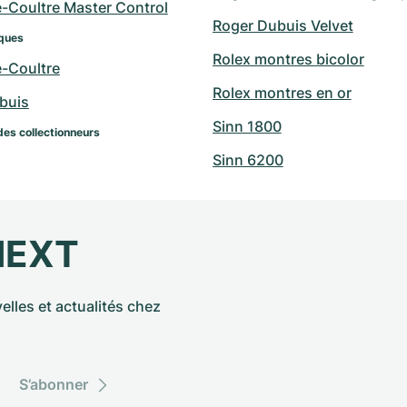
e-Coultre Master Control
Roger Dubuis Velvet
ques
Rolex montres bicolor
e-Coultre
Rolex montres en or
buis
Sinn 1800
des collectionneurs
Sinn 6200
NEXT
elles et actualités chez
S’abonner