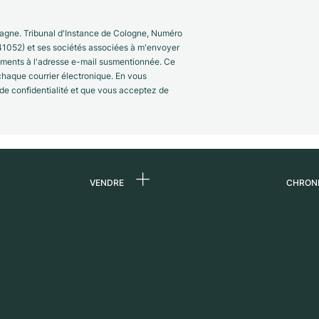
gne. Tribunal d'Instance de Cologne, Numéro
41052) et ses sociétés associées à m'envoyer
nements à l'adresse e-mail susmentionnée. Ce
 chaque courrier électronique. En vous
 de confidentialité et que vous acceptez de
VENDRE
CHRON
 de
Vendre une montre
Qui s
Commission
Carri
n
Vente directe
Press
Échange
Magaz
s
Partn