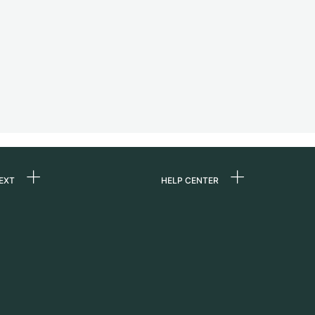
EXT
HELP CENTER
ommes-nous ?
FAQ
ères
Service Center
e
Retrait sur place
ine
Expédition et retours
er
Guide des tailles