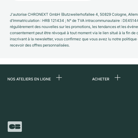
J'autorise CHRONEXT GmbH (Butzweilerhofallee 4, 50829 Cologne, Allema
d'Immatriculation : HRB 121434 ; N° de TVA intracommunautaire : DE4514
régulièrement des nouvelles sur les promotions, les tendances et les évé
consentement peut être révoqué à tout moment via le lien situé à la fin de
inscrivant à la newsletter, vous confirmez que vous avez lu notre politique
recevoir des offres personnalisées.
NOS ATELIERS EN LIGNE
ACHETER
Allemagne
Toutes les montres
luxe
Pays-Bas
Montres d'occasio
Autriche
Montres vintage
Suisse
Independent Brand
France