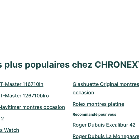
s plus populaires chez CHRONE
T-Master 116710ln
Glashuette Original montres
occasion
T-Master 126710blro
Rolex montres platine
 Navitimer montres occasion
Recommandé pour vous
12
Roger Dubuis Excalibur 42
's Watch
Roger Dubuis La Monegasq