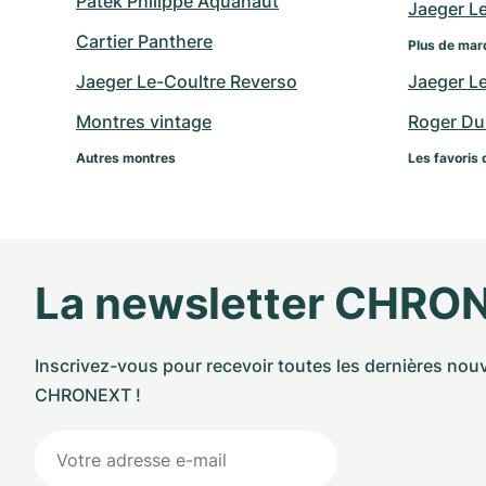
Patek Philippe Aquanaut
Jaeger L
Cartier Panthere
Plus de mar
Jaeger Le-Coultre Reverso
Jaeger L
Montres vintage
Roger Du
Autres montres
Les favoris 
La newsletter CHRO
Inscrivez-vous pour recevoir toutes les dernières nouv
CHRONEXT !