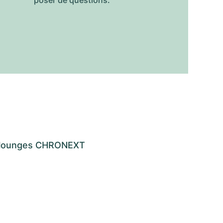
poser de questions.
os lounges CHRONEXT