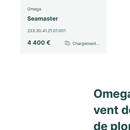
Omega
Seamaster
233.30.41.21.01.001
4 400 €
Chargement…
Omega 
vent d
de plo