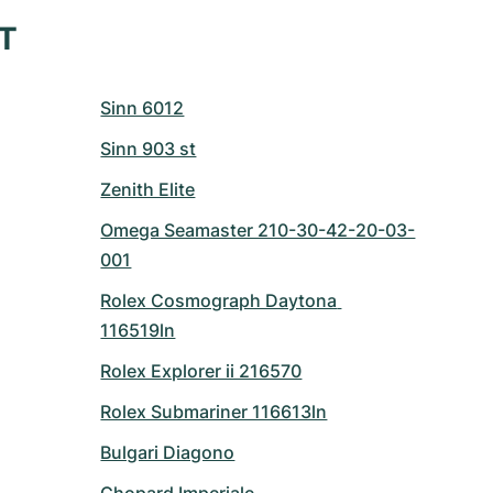
XT
Sinn 6012
Sinn 903 st
Zenith Elite
Omega Seamaster 210-30-42-20-03-
001
Rolex Cosmograph Daytona 
116519ln
Rolex Explorer ii 216570
Rolex Submariner 116613ln
Bulgari Diagono