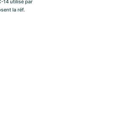
schéma tout à fait logique (AAA.BB.CC.DD.EE.FFF), basé sur le système PIC-14 utilisé par 
ent la réf. 