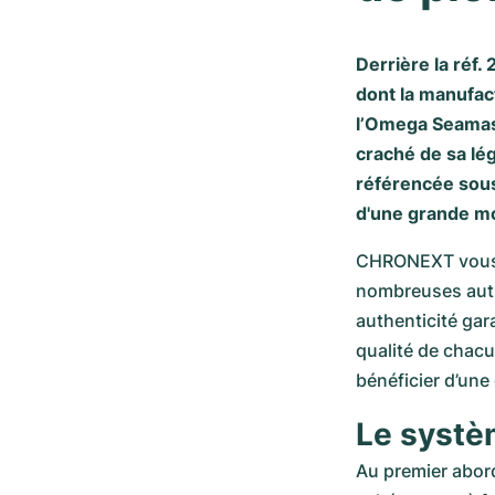
Derrière la réf
dont la manufac
l’Omega Seamaste
craché de sa lé
référencée sous
d'une grande m
CHRONEXT vous p
nombreuses autr
authenticité gar
qualité de chacu
bénéficier d’un
Le systè
Au premier abord