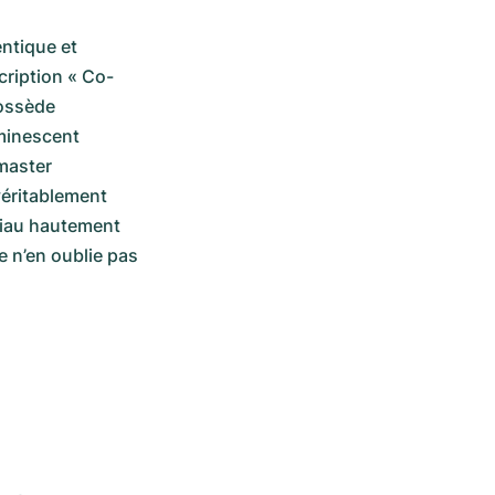
ntique et 
cription « Co-
ossède 
inescent 
aster 
éritablement 
ériau hautement 
 n’en oublie pas 