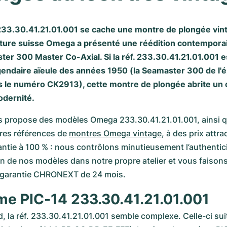
. 233.30.41.21.01.001 se cache une montre de plongée vint
ture suisse Omega a présenté une réédition contemporai
r 300 Master Co-Axial. Si la réf. 233.30.41.21.01.001 est
gendaire aïeule des années 1950 (la Seamaster 300 de l'é
 le numéro CK2913), cette montre de plongée abrite un
odernité.
ropose des modèles Omega 233.30.41.21.01.001, ainsi q
es références de 
montres Omega vintage
, à des prix attra
antie à 100 % : nous contrôlons minutieusement l’authenticit
n de nos modèles dans notre propre atelier et vous faisons
e garantie CHRONEXT de 24 mois.
me PIC-14 233.30.41.21.01.001
, la réf. 233.30.41.21.01.001 semble complexe. Celle-ci sui