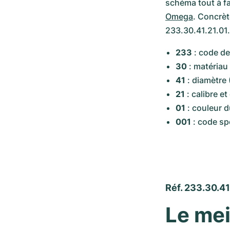
Omega
. Concrèt
233.30.41.21.01.
233
 : code de
30
 : matériau 
41
 : diamètre 
21
 : calibre e
01
 : couleur 
001
 : code s
Réf. 233.30.41
Le mei