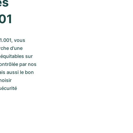
s 
001
1.001, vous 
che d'une 
équitables sur 
ntrôlée par nos 
is aussi le bon 
isir 
écurité 