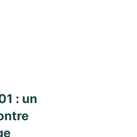
1 : un 
ntre 
ge 