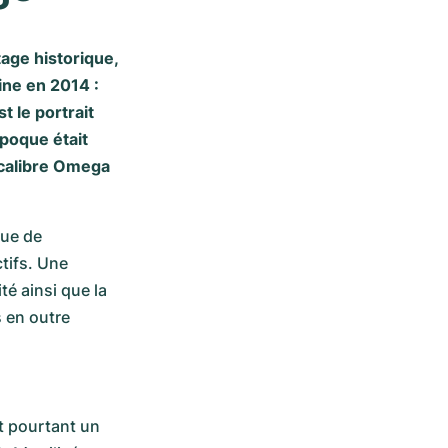
age historique,
ne en 2014 :
 le portrait
poque était
 calibre Omega
ue de 
ctifs. Une 
é ainsi que la 
 en outre 
t pourtant un 