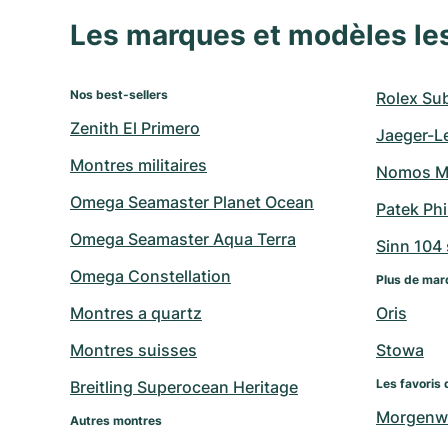
Les marques et modèles le
Nos best-sellers
Rolex Su
Zenith El Primero
Jaeger-L
Montres militaires
Nomos M
Omega Seamaster Planet Ocean
Patek Ph
Omega Seamaster Aqua Terra
Sinn 104 s
Omega Constellation
Plus de mar
Montres a quartz
Oris
Montres suisses
Stowa
Les favoris 
Breitling Superocean Heritage
Morgenw
Autres montres