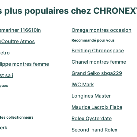
s plus populaires chez CHRONE
bmariner 116610ln
Omega montres occasion
Recommandé pour vous
eCoultre Atmos
Breitling Chronospace
etro
Chanel montres femme
ilippe montres femme
Grand Seiko sbga229
t sa i
IWC Mark
ques
Longines Master
Maurice Lacroix Fiaba
des collectionneurs
Rolex Oysterdate
erk
Second-hand Rolex