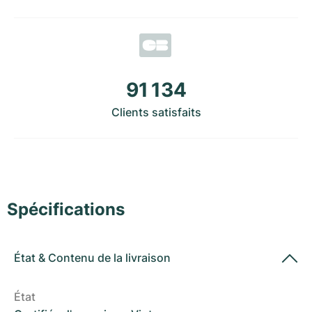
Montres pour femmes
Montres pour femmes
91 134
Clients satisfaits
Spécifications
État
&
Contenu de la livraison
État