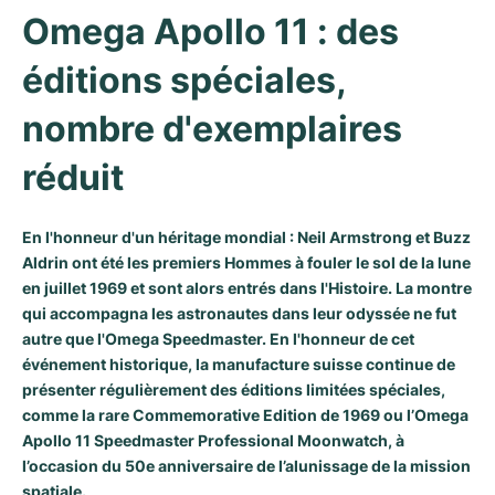
Omega Apollo 11 : des 
Milgauss
Montres pour femmes
Ronde
Professional
Formula 1
Portofino
Spirit of Big Bang
éditions spéciales, 
Oyster Perpetual
Rotonde
Bentley
Grand Carrera
Portugieser
King Power
nombre d'exemplaires 
Yacht-Master
Crash
Transocean
Montres d'occasion
Da Vinci
Montres d'occasion
réduit
Yacht-Master II
Pasha
Cockpit
Montres pour femmes
Aquatimer
En l'honneur d'un héritage mondial : Neil Armstrong et Buzz
Sea-Dweller
Tortue
Chronospace
Spitfire
Aldrin ont été les premiers Hommes à fouler le sol de la lune
en juillet 1969 et sont alors entrés dans l'Histoire. La montre
Sky-Dweller
Baignoire
Super Avenger
GST
qui accompagna les astronautes dans leur odyssée ne fut
autre que l'
Omega Speedmaster
. En l'honneur de cet
Submariner
Ballon Blanc
Galactic
Vintage
événement historique, la manufacture suisse continue de
présenter régulièrement des éditions limitées spéciales,
Roadster
Montbrillant
Montres d'occasion
comme la rare Commemorative Edition de 1969 ou l’Omega
Apollo 11 Speedmaster Professional Moonwatch, à
Montres d'occasion
Montres d'occasion
l’occasion du 50e anniversaire de l’alunissage de la mission
spatiale.