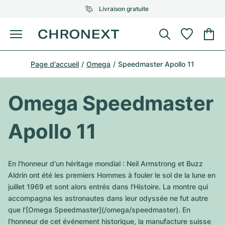
Livraison gratuite
Menu
Acheter une montre
Page d'accueil
Omega
Speedmaster Apollo 11
UNE SÉLECTION D'EXCEPTION
UNE SÉLECTION D'EXCEPTION
Rolex
Cartier
Montres d'occasion
Omega Speedmaster
Omega
Tiffany
Vendre une montre
Apollo 11
Patek Philippe
Louis Vuitton
Tous les modèles Rolex
Bijoux
Audemars Piguet
Gebauer & Gebauer
En l'honneur d'un héritage mondial : Neil Armstrong et Buzz
Modèles les plus vendus
Tous les modèles Omega
Aldrin ont été les premiers Hommes à fouler le sol de la lune en
Nouveautés
Cartier
juillet 1969 et sont alors entrés dans l'Histoire. La montre qui
Van Cleef & Arpels
Modèles les plus vendus
Tous les modèles Patek Philippe
accompagna les astronautes dans leur odyssée ne fut autre
Breitling
Sale
Air-King
que l'[Omega Speedmaster](/omega/speedmaster). En
Bvlgari
Modèles les plus vendus
Tous les modèles Audemars Piguet
l'honneur de cet événement historique, la manufacture suisse