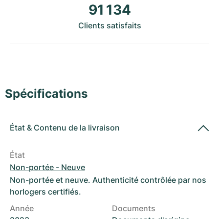
Montres pour femmes
Montres pour femmes
91 134
Clients satisfaits
Spécifications
État
&
Contenu de la livraison
État
Non-portée - Neuve
Non-portée et neuve. Authenticité contrôlée par nos
horlogers certifiés.
Année
Documents