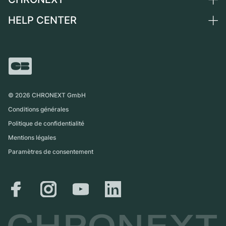
Suisse
Montres vintage
Commission
HELP CENTER
Qui sommes-nous ?
France
Independent Brands
Vente directe
Carrières
Italie
FAQ
Échange
Presse
Royaume-Uni
Service Center
Magazine
International
Retrait sur place
Partner
Expédition et retours
©
2026
CHRONEXT GmbH
Guide des tailles
Conditions générales
Politique de confidentialité
Mentions légales
Paramètres de consentement