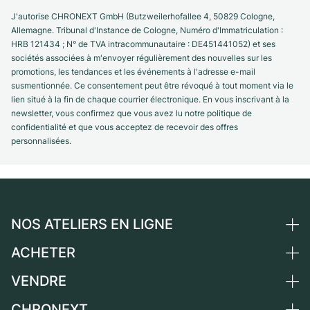
J'autorise CHRONEXT GmbH (Butzweilerhofallee 4, 50829 Cologne,
Allemagne. Tribunal d'Instance de Cologne, Numéro d'Immatriculation :
HRB 121434 ; N° de TVA intracommunautaire : DE451441052) et ses
sociétés associées à m'envoyer régulièrement des nouvelles sur les
promotions, les tendances et les événements à l'adresse e-mail
susmentionnée. Ce consentement peut être révoqué à tout moment via le
lien situé à la fin de chaque courrier électronique. En vous inscrivant à la
newsletter, vous confirmez que vous avez lu notre politique de
confidentialité et que vous acceptez de recevoir des offres
personnalisées.
NOS ATELIERS EN LIGNE
ACHETER
Allemagne
Pays-Bas
VENDRE
Toutes les montres de luxe
Autriche
Montres d'occasion
CHRONEXT
Vendre une montre