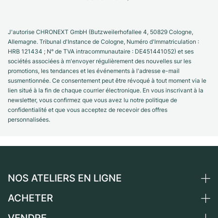
J'autorise CHRONEXT GmbH (Butzweilerhofallee 4, 50829 Cologne,
Allemagne. Tribunal d'Instance de Cologne, Numéro d'Immatriculation :
HRB 121434 ; N° de TVA intracommunautaire : DE451441052) et ses
sociétés associées à m'envoyer régulièrement des nouvelles sur les
promotions, les tendances et les événements à l'adresse e-mail
susmentionnée. Ce consentement peut être révoqué à tout moment via le
lien situé à la fin de chaque courrier électronique. En vous inscrivant à la
newsletter, vous confirmez que vous avez lu notre politique de
confidentialité et que vous acceptez de recevoir des offres
personnalisées.
NOS ATELIERS EN LIGNE
ACHETER
Allemagne
Pays-Bas
VENDRE
Toutes les montres de luxe