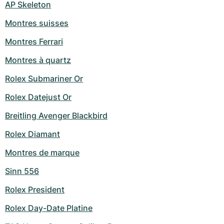
Montres pour femmes
Montres pour femmes
AP Skeleton
Montres suisses
Montres Ferrari
Montres à quartz
Rolex Submariner Or
Rolex Datejust Or
Breitling Avenger Blackbird
Rolex Diamant
Montres de marque
Sinn 556
Rolex President
Rolex Day-Date Platine