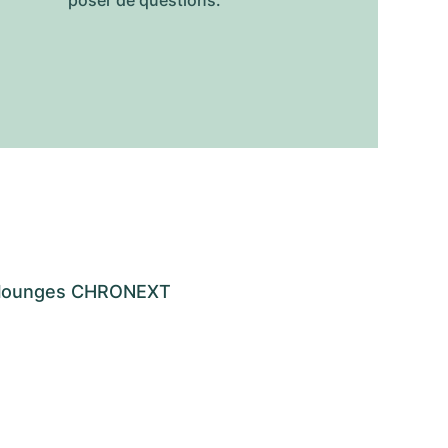
poser de questions.
os lounges CHRONEXT