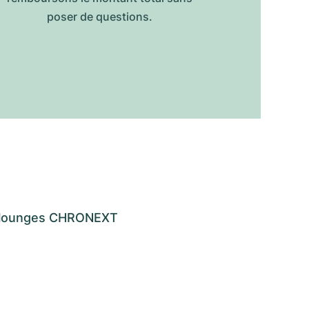
poser de questions.
os lounges CHRONEXT