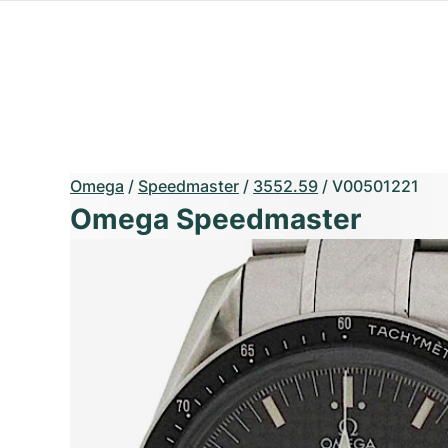
Omega
/
Speedmaster
/
3552.59
/
V00501221
Omega Speedmaster