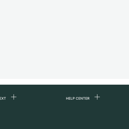
EXT
HELP CENTER
ommes-nous ?
FAQ
ères
Service Center