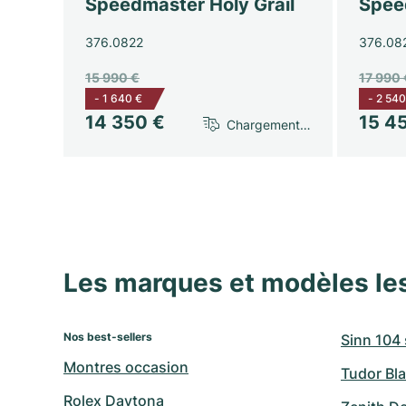
Speedmaster Holy Grail
Spee
376.0822
376.08
15 990 €
17 990 
-
1 640 €
-
2 540
14 350 €
15 4
Chargement…
Les marques et modèles le
Nos best-sellers
Sinn 104 s
Montres occasion
Tudor Bla
Rolex Daytona