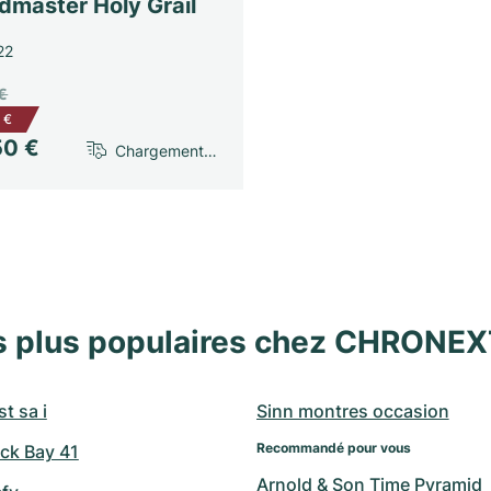
dmaster Holy Grail
22
€
 €
50 €
Chargement…
s plus populaires chez CHRONE
t sa i
Sinn montres occasion
Recommandé pour vous
ck Bay 41
Arnold & Son Time Pyramid