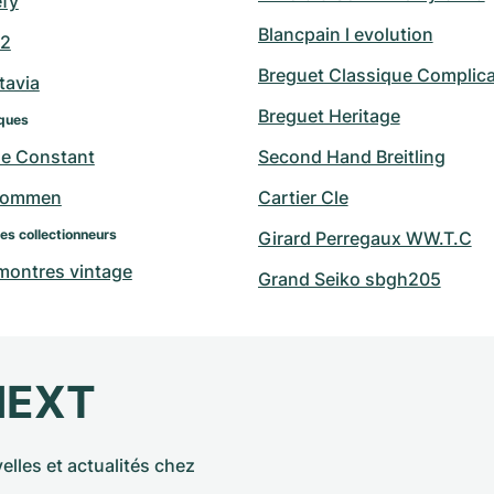
efy
Blancpain l evolution
42
Breguet Classique Complica
tavia
Breguet Heritage
ques
ue Constant
Second Hand Breitling
hommen
Cartier Cle
des collectionneurs
Girard Perregaux WW.T.C
 montres vintage
Grand Seiko sbgh205
NEXT
elles et actualités chez