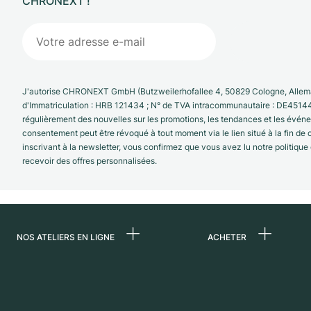
CHRONEXT !
J'autorise CHRONEXT GmbH (Butzweilerhofallee 4, 50829 Cologne, Allema
d'Immatriculation : HRB 121434 ; N° de TVA intracommunautaire : DE4514
régulièrement des nouvelles sur les promotions, les tendances et les évé
consentement peut être révoqué à tout moment via le lien situé à la fin de
inscrivant à la newsletter, vous confirmez que vous avez lu notre politique
recevoir des offres personnalisées.
NOS ATELIERS EN LIGNE
ACHETER
Allemagne
Toutes les montres
luxe
Pays-Bas