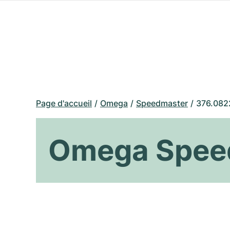
Page d'accueil
Omega
Speedmaster
376.082
Omega Spee