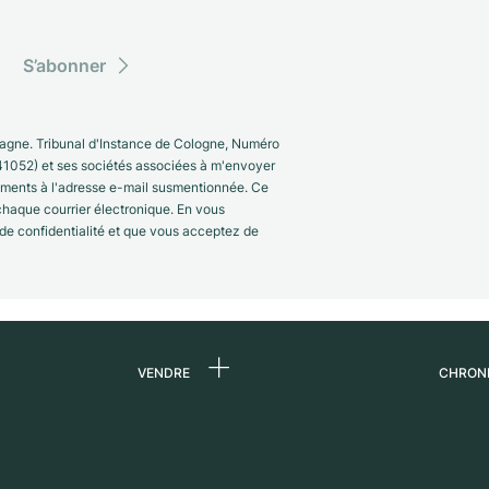
S’abonner
gne. Tribunal d'Instance de Cologne, Numéro
41052) et ses sociétés associées à m'envoyer
nements à l'adresse e-mail susmentionnée. Ce
 chaque courrier électronique. En vous
 de confidentialité et que vous acceptez de
VENDRE
CHRON
 de
Vendre une montre
Qui s
Commission
Carri