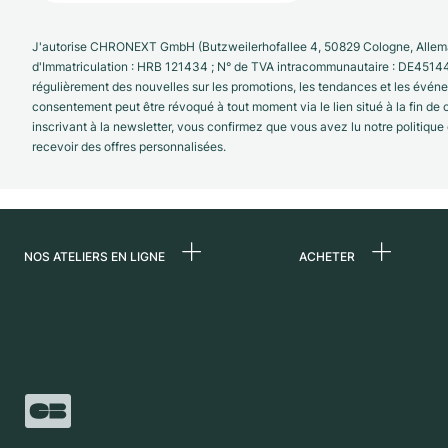
J'autorise CHRONEXT GmbH (Butzweilerhofallee 4, 50829 Cologne, Allema
d'Immatriculation : HRB 121434 ; N° de TVA intracommunautaire : DE4514
régulièrement des nouvelles sur les promotions, les tendances et les évé
consentement peut être révoqué à tout moment via le lien situé à la fin de
inscrivant à la newsletter, vous confirmez que vous avez lu notre politique
recevoir des offres personnalisées.
NOS ATELIERS EN LIGNE
ACHETER
Allemagne
Toutes les montres
luxe
Pays-Bas
Montres d'occasio
Autriche
Montres vintage
Suisse
Independent Brand
France