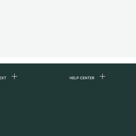
EXT
HELP CENTER
ommes-nous ?
FAQ
ères
Service Center
e
Retrait sur place
ine
Expédition et retours
er
Guide des tailles