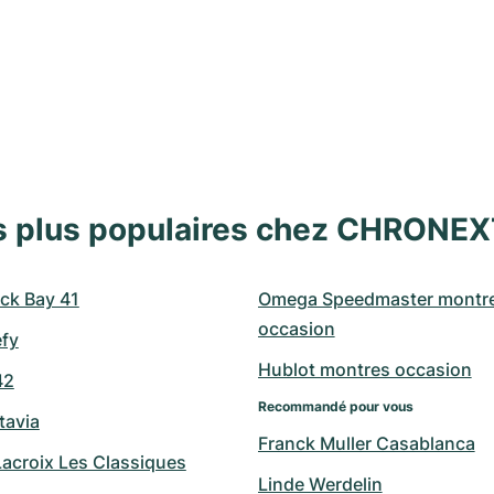
s plus populaires chez CHRONE
ck Bay 41
Omega Speedmaster montre
occasion
efy
Hublot montres occasion
42
Recommandé pour vous
tavia
Franck Muller Casablanca
Lacroix Les Classiques
Linde Werdelin