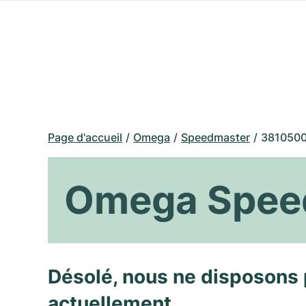
Page d'accueil
Omega
Speedmaster
381050
Omega Spee
Désolé, nous ne disposons 
actuellement.