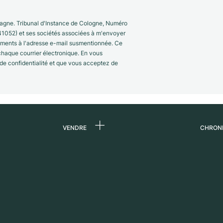
gne. Tribunal d'Instance de Cologne, Numéro
41052) et ses sociétés associées à m'envoyer
nements à l'adresse e-mail susmentionnée. Ce
 chaque courrier électronique. En vous
 de confidentialité et que vous acceptez de
VENDRE
CHRON
 de
Vendre une montre
Qui s
Commission
Carri
n
Vente directe
Press
Échange
Magaz
s
Partn