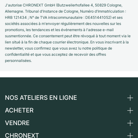
J'autorise CHRONEXT GmbH (Butzweilerhofallee 4, 50829 Cologne,
Allemagne. Tribunal d'Instance de Cologne, Numéro d'Immatriculation :
HRB 121434 ; N° de TVA intracommunautaire : DE451441052) et ses
sociétés associées à m'envoyer régulièrement des nouvelles sur les
promotions, les tendances et les événements à l'adresse e-mail
susmentionnée. Ce consentement peut être révoqué à tout moment via le
lien situé à la fin de chaque courrier électronique. En vous inscrivant à la
newsletter, vous confirmez que vous avez lu notre politique de
confidentialité et que vous acceptez de recevoir des offres
personnalisées.
NOS ATELIERS EN LIGNE
ACHETER
Allemagne
Pays-Bas
VENDRE
Toutes les montres de luxe
Autriche
Montres d'occasion
CHRONEXT
Vendre une montre