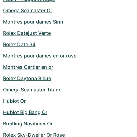
Milgauss
Montres pour femmes
Ronde
Professional
Formula 1
Portofino
Spirit of Big Bang
Omega Seamaster Or
Montres pour dames Sinn
Oyster Perpetual
Rotonde
Bentley
Grand Carrera
Portugieser
King Power
Rolex Datejust Verte
Yacht-Master
Crash
Transocean
Montres d'occasion
Da Vinci
Montres d'occasion
Rolex Date 34
Yacht-Master II
Pasha
Cockpit
Montres pour femmes
Aquatimer
Montres pour dames en or rose
Sea-Dweller
Tortue
Chronospace
Spitfire
Montres Cartier en or
Rolex Daytona Bleue
Sky-Dweller
Baignoire
Super Avenger
GST
Omega Seamaster Titane
Submariner
Ballon Blanc
Galactic
Vintage
Hublot Or
Roadster
Montbrillant
Montres d'occasion
Hublot Big Bang Or
Breitling Navitimer Or
Montres d'occasion
Montres d'occasion
Rolex Sky-Dweller Or Rose