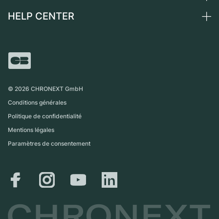
Suisse
Montres vintage
Commission
HELP CENTER
Qui sommes-nous ?
France
Independent Brands
Vente directe
Carrières
Italie
FAQ
Échange
Presse
Royaume-Uni
Service Center
Magazine
International
Retrait sur place
Partner
Expédition et retours
©
2026
CHRONEXT GmbH
Guide des tailles
Conditions générales
Politique de confidentialité
Mentions légales
Paramètres de consentement