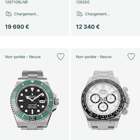
Montres pour femmes
Montres pour femmes
126710BLNR
126300
Chargement…
Chargement…
19 690 €
12 340 €
Non-portée - Neuve
Non-portée - Neuve