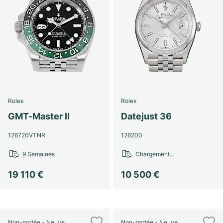
Rolex
Rolex
GMT-Master II
Datejust 36
126720VTNR
126200
9 Semaines
Chargement…
19 110 €
10 500 €
Non-portée - Neuve
Non-portée - Neuve