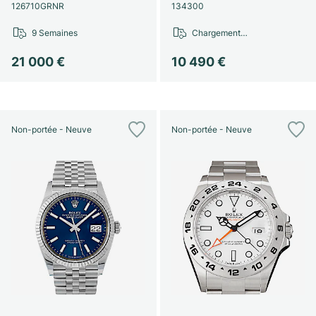
126710GRNR
134300
9 Semaines
Chargement…
21 000 €
10 490 €
Non-portée - Neuve
Non-portée - Neuve