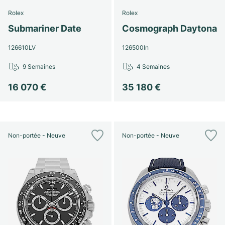
Rolex
Rolex
Submariner Date
Cosmograph Daytona
126610LV
126500ln
9 Semaines
4 Semaines
16 070 €
35 180 €
Non-portée - Neuve
Non-portée - Neuve