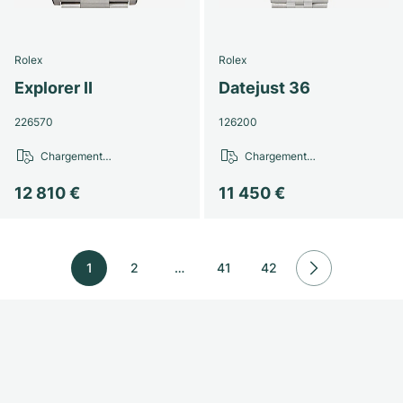
Rolex
Rolex
Explorer II
Datejust 36
226570
126200
Chargement…
Chargement…
12 810 €
11 450 €
1
2
…
41
42