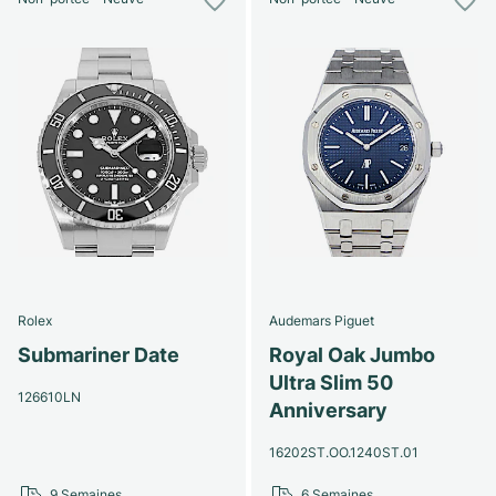
Rolex
Audemars Piguet
Submariner Date
Royal Oak Jumbo
Ultra Slim 50
126610LN
Anniversary
16202ST.OO.1240ST.01
9 Semaines
6 Semaines