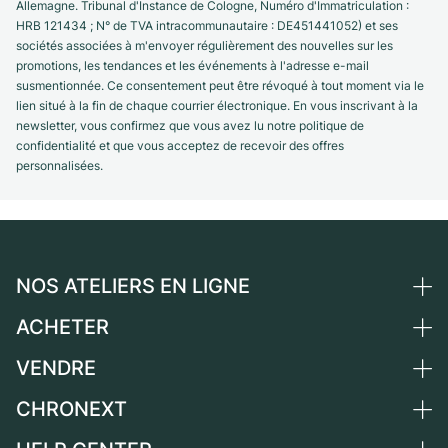
Allemagne. Tribunal d'Instance de Cologne, Numéro d'Immatriculation :
HRB 121434 ; N° de TVA intracommunautaire : DE451441052) et ses
sociétés associées à m'envoyer régulièrement des nouvelles sur les
promotions, les tendances et les événements à l'adresse e-mail
susmentionnée. Ce consentement peut être révoqué à tout moment via le
lien situé à la fin de chaque courrier électronique. En vous inscrivant à la
newsletter, vous confirmez que vous avez lu notre politique de
confidentialité et que vous acceptez de recevoir des offres
personnalisées.
NOS ATELIERS EN LIGNE
ACHETER
Allemagne
Pays-Bas
VENDRE
Toutes les montres de luxe
Autriche
Montres d'occasion
CHRONEXT
Vendre une montre
Suisse
Montres vintage
Commission
Qui sommes-nous ?