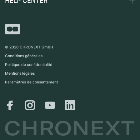
HELP CENTER
France
Independent Brands
Vente directe
Carrières
Italie
FAQ
Échange
Presse
Royaume-Uni
Service Center
Magazine
International
Retrait sur place
Partner
Expédition et retours
©
2026
CHRONEXT GmbH
Guide des tailles
Conditions générales
Politique de confidentialité
Mentions légales
Paramètres de consentement