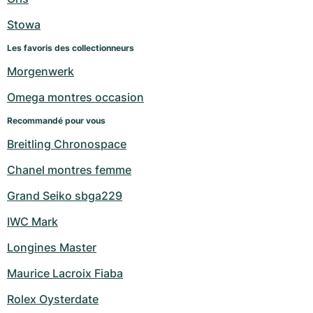
Montres pour femmes
Montres pour femmes
Stowa
Les favoris des collectionneurs
Morgenwerk
Omega montres occasion
Recommandé pour vous
Breitling Chronospace
Chanel montres femme
Grand Seiko sbga229
IWC Mark
Longines Master
Maurice Lacroix Fiaba
Rolex Oysterdate