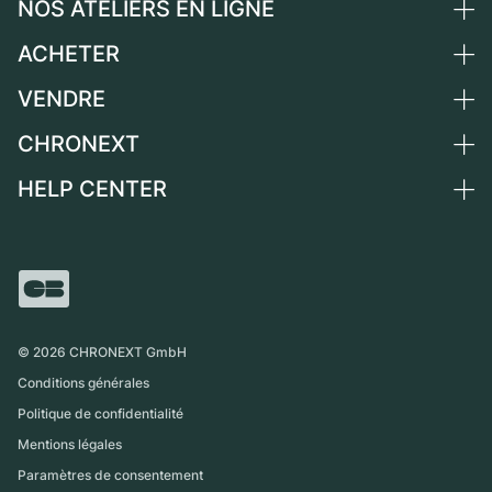
NOS ATELIERS EN LIGNE
ACHETER
Allemagne
Pays-Bas
VENDRE
Toutes les montres de luxe
Autriche
Montres d'occasion
CHRONEXT
Vendre une montre
Suisse
Montres vintage
Commission
HELP CENTER
Qui sommes-nous ?
France
Independent Brands
Vente directe
Carrières
Italie
FAQ
Échange
Presse
Royaume-Uni
Service Center
Magazine
International
Retrait sur place
Partner
Expédition et retours
©
2026
CHRONEXT GmbH
Guide des tailles
Conditions générales
Politique de confidentialité
Mentions légales
Paramètres de consentement