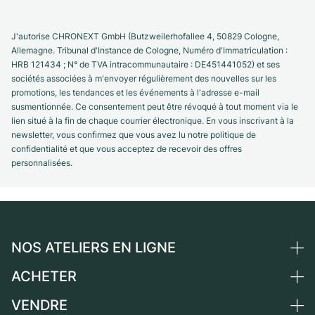
J'autorise CHRONEXT GmbH (Butzweilerhofallee 4, 50829 Cologne,
Allemagne. Tribunal d'Instance de Cologne, Numéro d'Immatriculation :
HRB 121434 ; N° de TVA intracommunautaire : DE451441052) et ses
sociétés associées à m'envoyer régulièrement des nouvelles sur les
promotions, les tendances et les événements à l'adresse e-mail
susmentionnée. Ce consentement peut être révoqué à tout moment via le
lien situé à la fin de chaque courrier électronique. En vous inscrivant à la
newsletter, vous confirmez que vous avez lu notre politique de
confidentialité et que vous acceptez de recevoir des offres
personnalisées.
NOS ATELIERS EN LIGNE
ACHETER
Allemagne
Pays-Bas
VENDRE
Toutes les montres de luxe