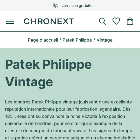
Livraison gratuite
Menu
Acheter une montre
Page d'accueil
Patek Philippe
Vintage
UNE SÉLECTION D'EXCEPTION
UNE SÉLECTION D'EXCEPTION
Rolex
Cartier
Montres d'occasion
Patek Philippe
Omega
Tiffany
Vendre une montre
Vintage
Patek Philippe
Louis Vuitton
Tous les modèles Rolex
Bijoux
Audemars Piguet
Gebauer & Gebauer
Les montres Patek Philippe vintage jouissent d’une excellente
Modèles les plus vendus
Tous les modèles Omega
réputation internationale pour leur fabrication légendaire. Dès
Nouveautés
Cartier
1851, elles ont su convaincre la reine Victoria à l’exposition
Van Cleef & Arpels
Modèles les plus vendus
Tous les modèles Patek Philippe
universelle de Londres, pour ne citer qu’un exemple de la
Breitling
Sale
Air-King
clientèle de marque du fabricant suisse. Les signes du temps
Bvlgari
Modèles les plus vendus
Tous les modèles Audemars Piguet
et la patine créent un caractère unique et un charme irrésistible