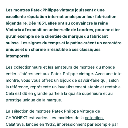
Milgauss
Montres pour femmes
Ronde
Professional
Formula 1
Portofino
Spirit of Big Bang
Les montres Patek Philippe vintage jouissent d’une
excellente réputation internationale pour leur fabrication
Oyster Perpetual
Rotonde
Bentley
Grand Carrera
Portugieser
King Power
légendaire. Dès 1851, elles ont su convaincre la reine
Victoria à l’exposition universelle de Londres, pour ne citer
Yacht-Master
Crash
Transocean
Montres d'occasion
Da Vinci
Montres d'occasion
qu’un exemple de la clientèle de marque du fabricant
suisse. Les signes du temps et la patine créent un caractère
Yacht-Master II
Pasha
Cockpit
Montres pour femmes
Aquatimer
unique et un charme irrésistible à ces classiques
intemporels.
Sea-Dweller
Tortue
Chronospace
Spitfire
Les collectionneurs et les amateurs de montres du monde 
entier s’intéressent aux Patek Philippe vintage. Avec une telle 
Sky-Dweller
Baignoire
Super Avenger
GST
montre, vous vous offrez un bijoux de savoir-faire qui, selon 
la référence, représente un investissement stable et rentable. 
Submariner
Ballon Blanc
Galactic
Vintage
Cela est dû en grande partie à la qualité supérieure et au 
prestige unique de la marque.
Roadster
Montbrillant
Montres d'occasion
La sélection de montres Patek Philippe vintage de 
Montres d'occasion
Montres d'occasion
CHRONEXT est variée. Les modèles de la 
collection 
Calatrava
, lancée en 1932, impressionnent par exemple par 