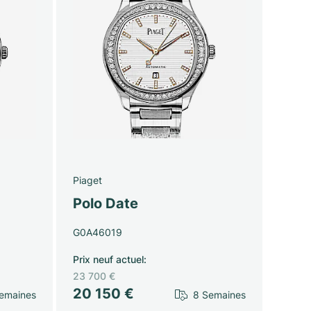
Piaget
Polo Date
G0A46019
Prix neuf actuel
:
23 700 €
20 150 €
emaines
8 Semaines