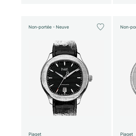
Non-portée - Neuve
Non-por
Piaget
Piaget