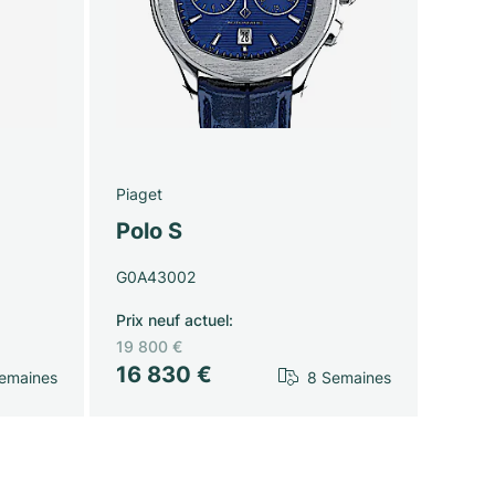
Piaget
Polo S
G0A43002
Prix neuf actuel
:
19 800 €
16 830 €
emaines
8 Semaines