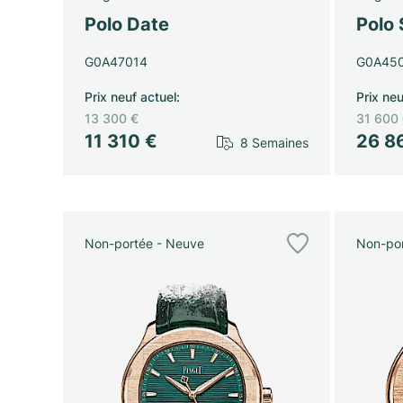
Polo Date
Polo 
G0A47014
G0A45
Prix neuf actuel
:
Prix neu
13 300 €
31 600
11 310 €
26 8
8 Semaines
Non-portée - Neuve
Non-por