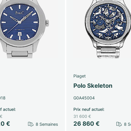
Piaget
Polo Skeleton
018
G0A45004
f actuel
:
Prix neuf actuel
:
 €
31 600 €
20 €
26 860 €
8 Semaines
8 S