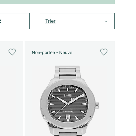
R
Trier
Non-portée - Neuve