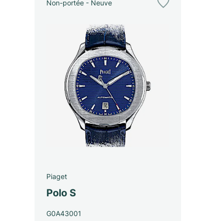
Non-portée - Neuve
Piaget
Polo S
G0A43001