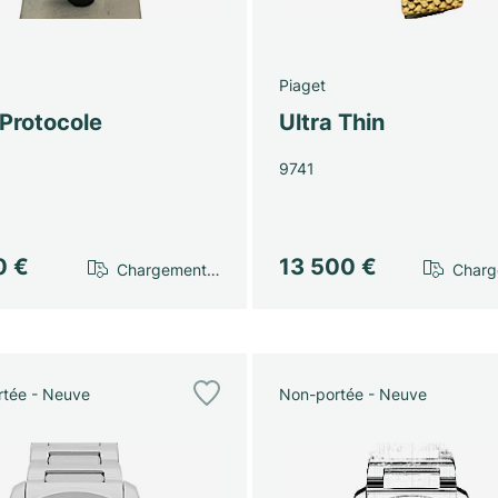
Piaget
Protocole
Ultra Thin
9741
0 €
13 500 €
Chargement…
Char
tée - Neuve
Non-portée - Neuve