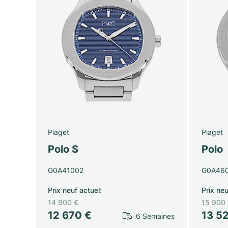
Piaget
Piaget
Polo S
Polo
G0A41002
G0A46
Prix neuf actuel
:
Prix neu
14 900 €
15 900
12 670 €
13 5
6 Semaines