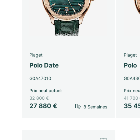
Piaget
Piaget
Polo Date
Polo
G0A47010
G0A430
Prix neuf actuel
:
Prix neu
32 800 €
41 700 
27 880 €
35 4
8 Semaines