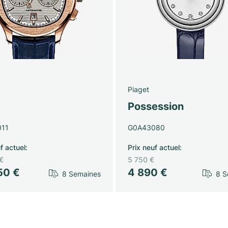
Piaget
Possession
11
G0A43080
f actuel
:
Prix neuf actuel
:
€
5 750 €
50 €
4 890 €
8 Semaines
8 S