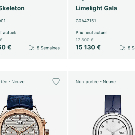
Skeleton
Limelight Gala
001
G0A47151
f actuel
:
Prix neuf actuel
:
 €
17 800 €
60 €
15 130 €
8 Semaines
8 S
tée - Neuve
Non-portée - Neuve