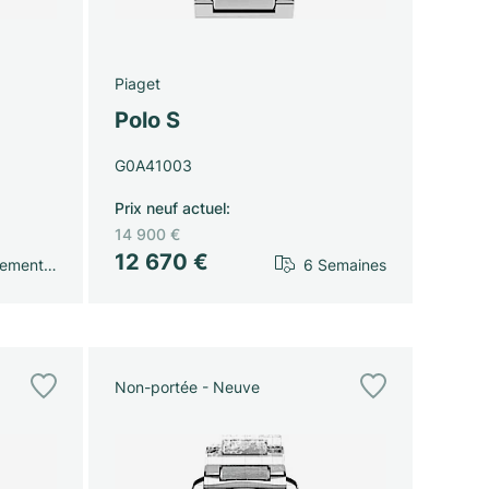
Piaget
Polo S
G0A41003
Prix neuf actuel
:
14 900 €
12 670 €
gement…
6 Semaines
Non-portée - Neuve