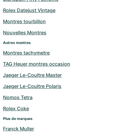
Milgauss
Montres pour femmes
Ronde
Professional
Formula 1
Portofino
Spirit of Big Bang
Rolex Datejust Vintage
Montres tourbillon
Oyster Perpetual
Rotonde
Bentley
Grand Carrera
Portugieser
King Power
Nouvelles Montres
Yacht-Master
Crash
Transocean
Montres d'occasion
Da Vinci
Montres d'occasion
Autres montres
Yacht-Master II
Pasha
Cockpit
Montres pour femmes
Aquatimer
Montres tachymetre
TAG Heuer montres occasion
Sea-Dweller
Tortue
Chronospace
Spitfire
Jaeger Le-Coultre Master
Sky-Dweller
Baignoire
Super Avenger
GST
Jaeger Le-Coultre Polaris
Submariner
Ballon Blanc
Galactic
Vintage
Nomos Tetra
Roadster
Montbrillant
Montres d'occasion
Rolex Coke
Plus de marques
Montres d'occasion
Montres d'occasion
Franck Muller