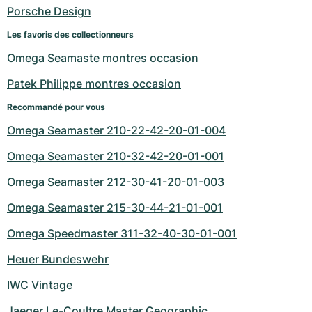
Montres pour femmes
Montres pour femmes
Porsche Design
Les favoris des collectionneurs
Omega Seamaste montres occasion
Patek Philippe montres occasion
Recommandé pour vous
Omega Seamaster 210-22-42-20-01-004
Omega Seamaster 210-32-42-20-01-001
Omega Seamaster 212-30-41-20-01-003
Omega Seamaster 215-30-44-21-01-001
Omega Speedmaster 311-32-40-30-01-001
Heuer Bundeswehr
IWC Vintage
Jaeger Le-Coultre Master Geographic