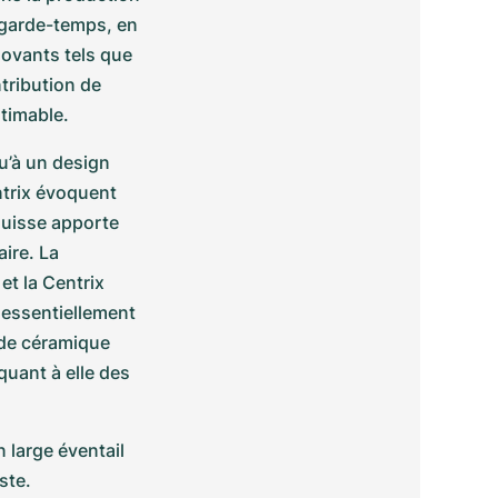
 garde-temps, en 
novants tels que 
tribution de 
timable.
u’à un design 
trix évoquent 
suisse apporte 
ire. La 
t la Centrix 
essentiellement 
 de céramique 
uant à elle des 
 large éventail 
ste.