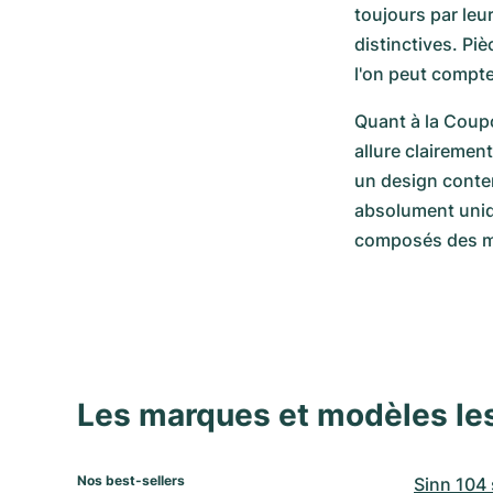
toujours par leu
distinctives. Pi
l'on peut compte
Quant à la Coupo
allure clairemen
un design contem
absolument uniqu
composés des ma
Les marques et modèles le
Nos best-sellers
Sinn 104 s