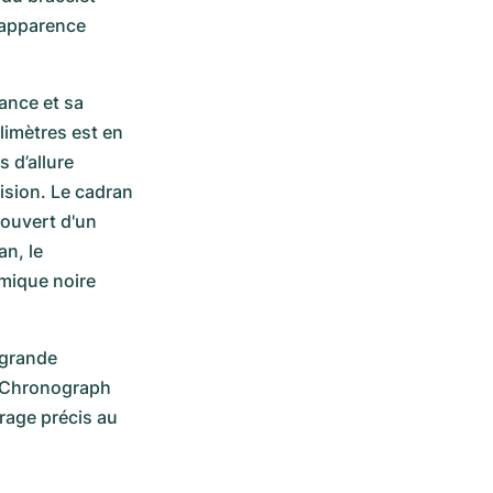
'apparence 
ance et sa 
limètres est en 
d’allure 
sion. Le cadran 
ouvert d'un 
n, le 
mique noire 
grande 
z Chronograph 
age précis au 