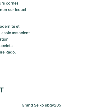
urs cornes 
non sur lequel 
dernité et 
lassic associent 
tion 
celets 
ure Rado.
XT
Grand Seiko sbgv205