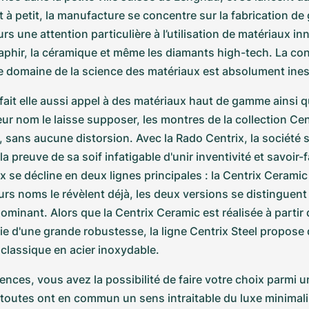
t à petit, la manufacture se concentre sur la fabrication de
s une attention particulière à l’utilisation de matériaux in
 saphir, la céramique et même les diamants high-tech. La con
le domaine de la science des matériaux est absolument ines
fait elle aussi appel à des matériaux haut de gamme ainsi q
r nom le laisse supposer, les montres de la collection Cen
t, sans aucune distorsion. Avec la Rado Centrix, la société 
la preuve de sa soif infatigable d'unir inventivité et savoir-fa
x se décline en deux lignes principales : la Centrix Ceramic e
rs noms le révèlent déjà, les deux versions se distinguent 
dominant. Alors que la Centrix Ceramic est réalisée à partir
e d'une grande robustesse, la ligne Centrix Steel propose q
 classique en acier inoxydable.
nces, vous avez la possibilité de faire votre choix parmi un
 toutes ont en commun un sens intraitable du luxe minimali