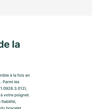
e la 
ible à la fois en 
 Parmi les 
1.0928.3.012), 
 à votre poignet. 
abilité, 
du bracelet 