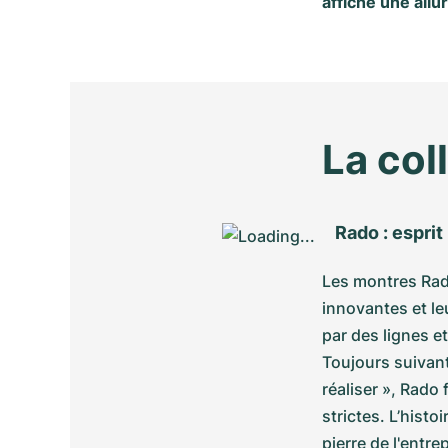
affiche une allu
La col
Rado : esprit
Les montres Rad
innovantes et le
par des lignes e
Toujours suivan
réaliser », Rado
strictes. L’hist
pierre de l'entre