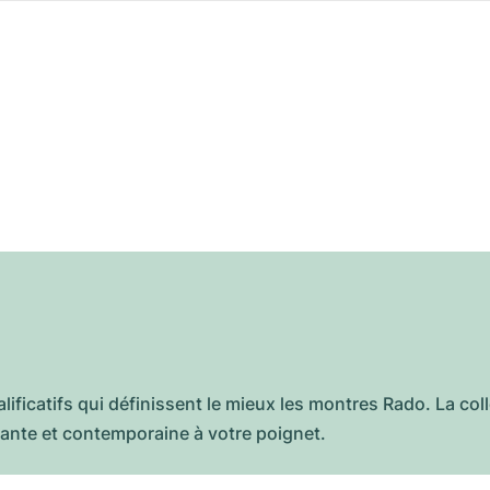
x
ualificatifs qui définissent le mieux les montres Rado. La c
égante et contemporaine à votre poignet.