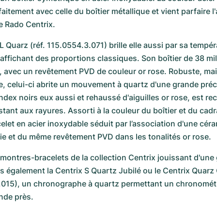
itement avec celle du boîtier métallique et vient parfaire l
e Rado Centrix.
 Quarz (réf. 115.0554.3.071) brille elle aussi par sa tempér
 affichant des proportions classiques. Son boîtier de 38 mil
, avec un revêtement PVD de couleur or rose. Robuste, mais 
e, celui-ci abrite un mouvement à quartz d'une grande préci
ndex noirs eux aussi et rehaussé d'aiguilles or rose, est rec
stant aux rayures. Assorti à la couleur du boîtier et du cadra
elet en acier inoxydable séduit par l’association d'une céra
ie et du même revêtement PVD dans les tonalités or rose.
 montres-bracelets de la collection Centrix jouissant d'une 
ns également la Centrix S Quartz Jubilé ou le Centrix Quar
3.015), un chronographe à quartz permettant un chronométr
nde près.