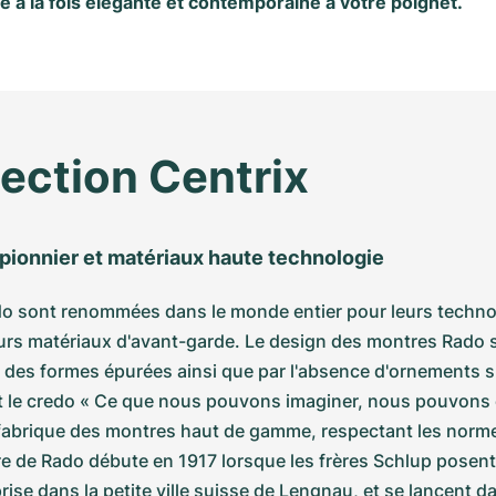
re à la fois élégante et contemporaine à votre poignet.
lection Centrix
 pionnier et matériaux haute technologie
o sont renommées dans le monde entier pour leurs technol
urs matériaux d'avant-garde. Le design des montres Rado s
t des formes épurées ainsi que par l'absence d'ornements s
t le credo « Ce que nous pouvons imaginer, nous pouvons 
 fabrique des montres haut de gamme, respectant les normes
oire de Rado débute en 1917 lorsque les frères Schlup posent 
prise dans la petite ville suisse de Lengnau, et se lancent d