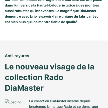
dans l’univers de la Haute Horlogerie grâce à des montres
Milgauss
Montres pour femmes
Ronde
Professional
Formula 1
Portofino
Spirit of Big Bang
aussi robustes qu’innovantes. La magnifique DiaMaster
démontre avec brio le savoir-faire unique du fabricant et
Oyster Perpetual
Rotonde
Bentley
Grand Carrera
Portugieser
King Power
est bien plus qu’une montre fiable de qualité.
Yacht-Master
Crash
Transocean
Montres d'occasion
Da Vinci
Montres d'occasion
Yacht-Master II
Pasha
Cockpit
Montres pour femmes
Aquatimer
Sea-Dweller
Tortue
Chronospace
Spitfire
Anti-rayures
Sky-Dweller
Baignoire
Super Avenger
GST
Le nouveau visage de la 
collection Rado 
Submariner
Ballon Blanc
Galactic
Vintage
DiaMaster
Roadster
Montbrillant
Montres d'occasion
Montres d'occasion
Montres d'occasion
La collection DiaMaster incarne depuis 
longtemps la marque Rado et se démarque 