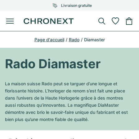
Livraison gratuite
Menu
Acheter une montre
Page d'accueil
Rado
Diamaster
UNE SÉLECTION D'EXCEPTION
UNE SÉLECTION D'EXCEPTION
Rolex
Cartier
Montres d'occasion
Rado Diamaster
Omega
Tiffany
Vendre une montre
Patek Philippe
Louis Vuitton
La maison suisse Rado peut se targuer d’une longue et
Tous les modèles Rolex
florissante histoire. L’horloger de renom s’est fait une place
Bijoux
Audemars Piguet
Gebauer & Gebauer
dans l’univers de la Haute Horlogerie grâce à des montres
aussi robustes qu’innovantes. La magnifique DiaMaster
Modèles les plus vendus
Tous les modèles Omega
Nouveautés
Cartier
démontre avec brio le savoir-faire unique du fabricant et est
Van Cleef & Arpels
bien plus qu’une montre fiable de qualité.
Modèles les plus vendus
Tous les modèles Patek Philippe
Breitling
Sale
Air-King
Bvlgari
Modèles les plus vendus
Tous les modèles Audemars Piguet