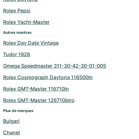
Milgauss
Montres pour femmes
Ronde
Professional
Formula 1
Portofino
Spirit of Big Bang
Rolex Pepsi
Rolex Yacht-Master
Oyster Perpetual
Rotonde
Bentley
Grand Carrera
Portugieser
King Power
Autres montres
Yacht-Master
Crash
Transocean
Montres d'occasion
Da Vinci
Montres d'occasion
Rolex Day Date Vintage
Yacht-Master II
Pasha
Cockpit
Montres pour femmes
Aquatimer
Tudor 1926
Omega Speedmaster 311-30-42-30-01-005
Sea-Dweller
Tortue
Chronospace
Spitfire
Rolex Cosmograph Daytona 116500ln
Sky-Dweller
Baignoire
Super Avenger
GST
Rolex GMT-Master 116710ln
Submariner
Ballon Blanc
Galactic
Vintage
Rolex GMT-Master 126710blro
Plus de marques
Roadster
Montbrillant
Montres d'occasion
Bulgari
Montres d'occasion
Montres d'occasion
Chanel