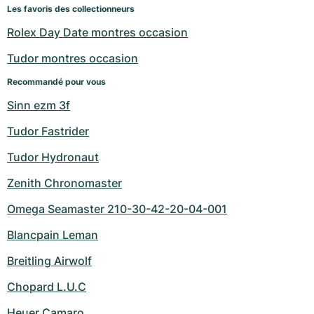
Montres pour femmes
Montres pour femmes
Les favoris des collectionneurs
Rolex Day Date montres occasion
Tudor montres occasion
Recommandé pour vous
Sinn ezm 3f
Tudor Fastrider
Tudor Hydronaut
Zenith Chronomaster
Omega Seamaster 210-30-42-20-04-001
Blancpain Leman
Breitling Airwolf
Chopard L.U.C
Heuer Camaro