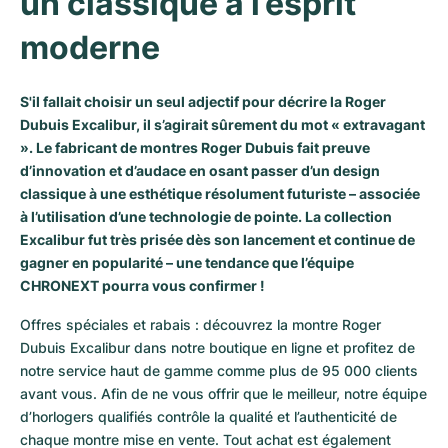
un classique à l’esprit 
Milgauss
Montres pour femmes
Ronde
Professional
Formula 1
Portofino
Spirit of Big Bang
moderne
Oyster Perpetual
Rotonde
Bentley
Grand Carrera
Portugieser
King Power
S'il fallait choisir un seul adjectif pour décrire la Roger
Yacht-Master
Crash
Transocean
Montres d'occasion
Da Vinci
Montres d'occasion
Dubuis Excalibur, il s’agirait sûrement du mot « extravagant
». Le fabricant de montres Roger Dubuis fait preuve
Yacht-Master II
Pasha
Cockpit
Montres pour femmes
Aquatimer
d’innovation et d’audace en osant passer d’un design
classique à une esthétique résolument futuriste – associée
Sea-Dweller
Tortue
Chronospace
Spitfire
à l’utilisation d’une technologie de pointe. La collection
Excalibur fut très prisée dès son lancement et continue de
gagner en popularité – une tendance que l’équipe
Sky-Dweller
Baignoire
Super Avenger
GST
CHRONEXT pourra vous confirmer !
Submariner
Ballon Blanc
Galactic
Vintage
Offres spéciales et rabais : découvrez la montre Roger 
Dubuis Excalibur dans notre boutique en ligne et profitez de 
Roadster
Montbrillant
Montres d'occasion
notre service haut de gamme comme plus de 95 000 clients 
avant vous. Afin de ne vous offrir que le meilleur, notre équipe 
Montres d'occasion
Montres d'occasion
d’horlogers qualifiés contrôle la qualité et l’authenticité de 
chaque montre mise en vente. Tout achat est également 