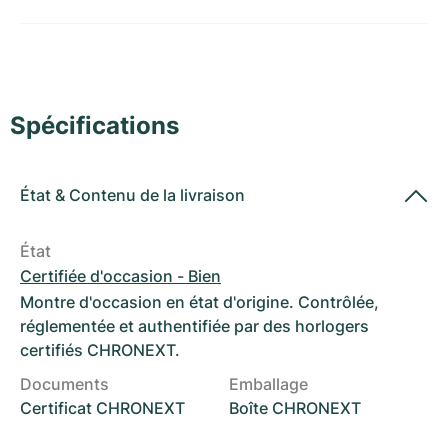
Montres pour femmes
Montres pour femmes
Spécifications
État
&
Contenu de la livraison
État
Certifiée d'occasion - Bien
Montre d'occasion en état d'origine. Contrôlée,
réglementée et authentifiée par des horlogers
certifiés CHRONEXT.
Documents
Emballage
Certificat CHRONEXT
Boîte CHRONEXT