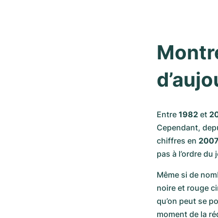
Montre
d’aujo
Entre 
1982
 et 
2
Cependant, depui
chiffres en 
200
pas à l’ordre du j
Même si de nomb
noire et rouge c
qu’on peut se po
moment de la réd