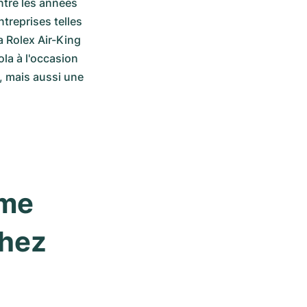
tre les années 
reprises telles 
 Rolex Air-King 
a à l'occasion 
, mais aussi une 
me 
hez 