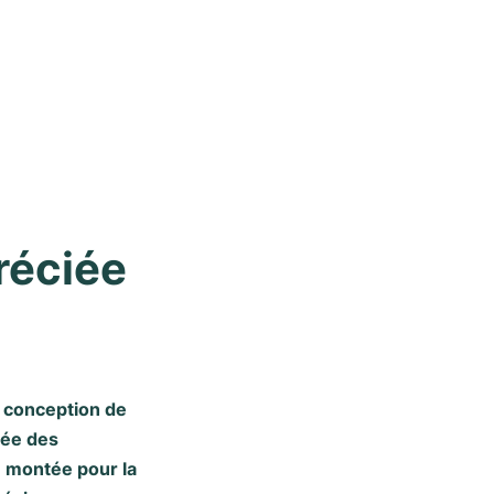
éciée 
la conception de
iée des
é montée pour la