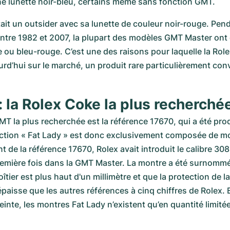
e lunette noir-bleu, certains même sans fonction GMT.
ait un outsider avec sa lunette de couleur noir-rouge. Pend
ntre 1982 et 2007, la plupart des modèles GMT Master ont é
e ou bleu-rouge. C’est une des raisons pour laquelle la Role
rd’hui sur le marché, un produit rare particulièrement convo
: la Rolex Coke la plus recherché
T la plus recherchée est la référence 17670, qui a été prod
ection « Fat Lady » est donc exclusivement composée de mo
 de la référence 17670, Rolex avait introduit le calibre 3085
remière fois dans la GMT Master. La montre a été surnommée
tier est plus haut d'un millimètre et que la protection de l
paisse que les autres références à cinq chiffres de Rolex. E
einte, les montres Fat Lady n’existent qu’en quantité limité