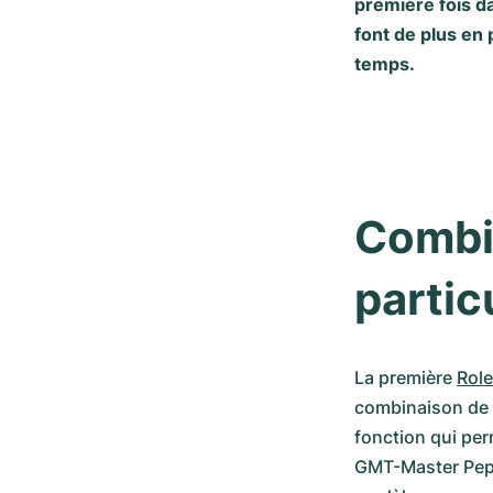
première fois d
font de plus en 
temps.
Combin
partic
La première 
Rol
combinaison de c
fonction qui per
GMT-Master Peps