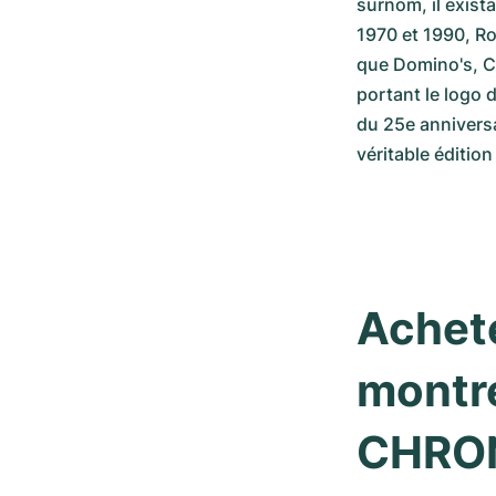
surnom, il exist
1970 et 1990, Ro
que Domino's, CO
portant le logo 
du 25e anniversa
véritable éditio
Achet
montre
CHRO