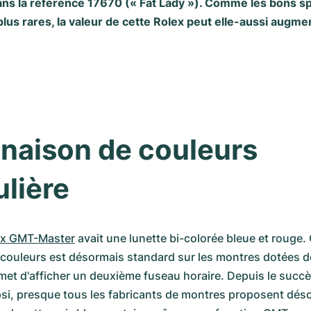
ans la référence 17670 (« Fat Lady »). Comme les bons 
plus rares, la valeur de cette Rolex peut elle-aussi augme
aison de couleurs 
ulière
ex GMT-Master
 avait une lunette bi-colorée bleue et rouge. 
ouleurs est désormais standard sur les montres dotées de
met d'afficher un deuxième fuseau horaire. Depuis le succès
i, presque tous les fabricants de montres proposent déso