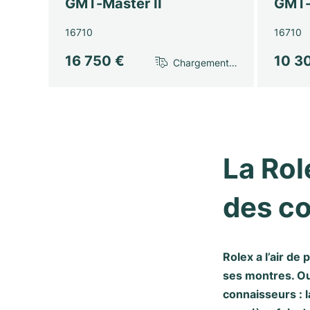
GMT-Master II
GMT-
16710
16710
16 750 €
10 3
Chargement…
La Rol
des co
Rolex a l’air de
ses montres. Ou
connaisseurs : 