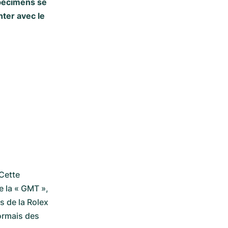
spécimens se
nter avec le
Cette 
 la « GMT », 
 de la Rolex 
rmais des 