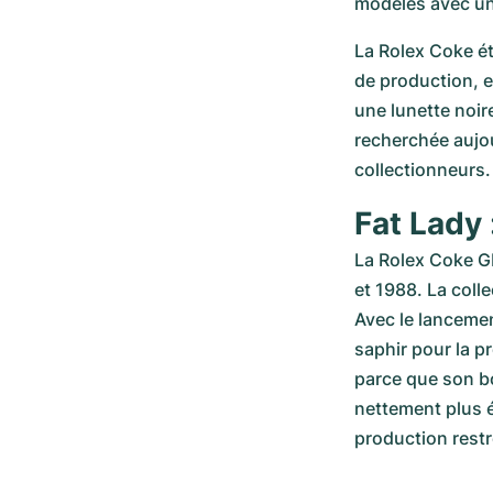
modèles avec un
La Rolex Coke ét
de production, e
une lunette noir
recherchée aujou
collectionneurs.
Fat Lady 
La Rolex Coke GM
et 1988. La coll
Avec le lancement
saphir pour la p
parce que son boî
nettement plus é
production restr