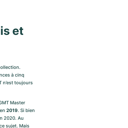
s et 
llection. 
nces à cinq 
 n’est toujours 
 GMT Master 
en 
2019
. Si bien 
in 2020. Au 
e sujet. Mais 