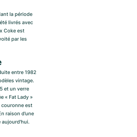
ant la période 
té livrés avec 
x Coke est 
ité par les 
e
uite entre 1982 
dèles vintage. 
 et un verre 
 « Fat Lady » 
a couronne est 
n raison d’une 
e aujourd'hui.