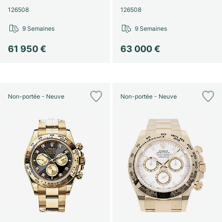
Montres pour femmes
Montres pour femmes
126508
126508
9 Semaines
9 Semaines
61 950 €
63 000 €
Non-portée - Neuve
Non-portée - Neuve