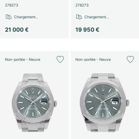
Montres pour femmes
Montres pour femmes
278273
278273
Chargement…
Chargement…
21 000 €
19 950 €
Non-portée - Neuve
Non-portée - Neuve