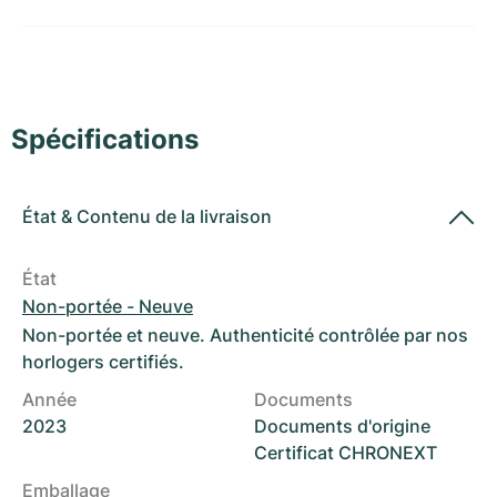
Montres pour femmes
Montres pour femmes
Spécifications
État
&
Contenu de la livraison
État
Non-portée - Neuve
Non-portée et neuve. Authenticité contrôlée par nos
horlogers certifiés.
Année
Documents
2023
Documents d'origine
Certificat CHRONEXT
Emballage