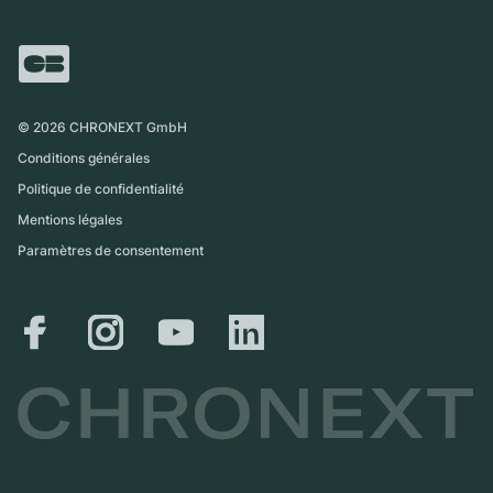
FAQ
Échange
Presse
Royaume-Uni
Service Center
Magazine
International
Retrait sur place
Partner
Expédition et retours
©
2026
CHRONEXT GmbH
Guide des tailles
Conditions générales
Politique de confidentialité
Mentions légales
Paramètres de consentement