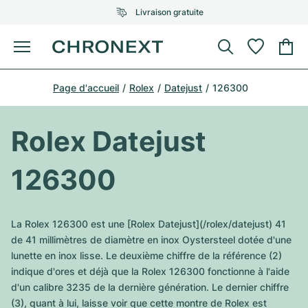
Livraison gratuite
Menu
Acheter une montre
Page d'accueil
Rolex
Datejust
126300
UNE SÉLECTION D'EXCEPTION
UNE SÉLECTION D'EXCEPTION
Rolex
Cartier
Montres d'occasion
Rolex Datejust
Omega
Tiffany
Vendre une montre
126300
Patek Philippe
Louis Vuitton
Tous les modèles Rolex
Bijoux
Audemars Piguet
Gebauer & Gebauer
La Rolex 126300 est une [Rolex Datejust](/rolex/datejust) 41
Modèles les plus vendus
Tous les modèles Omega
de 41 millimètres de diamètre en inox Oystersteel dotée d'une
Nouveautés
Cartier
lunette en inox lisse. Le deuxième chiffre de la référence (2)
Van Cleef & Arpels
Modèles les plus vendus
Tous les modèles Patek Philippe
indique d'ores et déjà que la Rolex 126300 fonctionne à l'aide
Breitling
Sale
Air-King
d'un calibre 3235 de la dernière génération. Le dernier chiffre
Bvlgari
Modèles les plus vendus
Tous les modèles Audemars Piguet
(3), quant à lui, laisse voir que cette montre de Rolex est