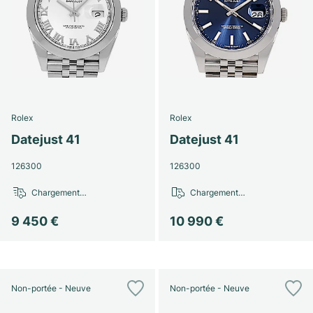
Montres pour femmes
Montres pour femmes
Rolex
Rolex
Datejust 41
Datejust 41
126300
126300
Chargement…
Chargement…
9 450 €
10 990 €
Non-portée - Neuve
Non-portée - Neuve