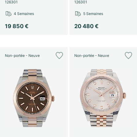
Montres pour femmes
Montres pour femmes
126301
126301
4 Semaines
5 Semaines
19 850 €
20 480 €
Non-portée - Neuve
Non-portée - Neuve