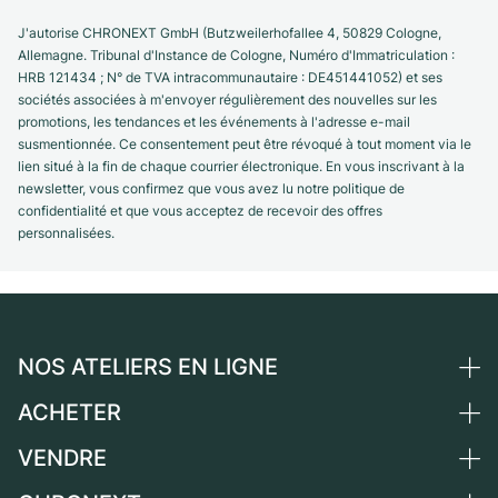
J'autorise CHRONEXT GmbH (Butzweilerhofallee 4, 50829 Cologne,
Allemagne. Tribunal d'Instance de Cologne, Numéro d'Immatriculation :
HRB 121434 ; N° de TVA intracommunautaire : DE451441052) et ses
sociétés associées à m'envoyer régulièrement des nouvelles sur les
promotions, les tendances et les événements à l'adresse e-mail
susmentionnée. Ce consentement peut être révoqué à tout moment via le
lien situé à la fin de chaque courrier électronique. En vous inscrivant à la
newsletter, vous confirmez que vous avez lu notre politique de
confidentialité et que vous acceptez de recevoir des offres
personnalisées.
NOS ATELIERS EN LIGNE
ACHETER
Allemagne
Pays-Bas
VENDRE
Toutes les montres de luxe
Autriche
Montres d'occasion