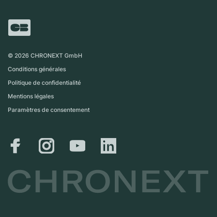
FAQ
Échange
Presse
Royaume-Uni
Service Center
Magazine
International
Retrait sur place
Partner
Expédition et retours
©
2026
CHRONEXT GmbH
Guide des tailles
Conditions générales
Politique de confidentialité
Mentions légales
Paramètres de consentement