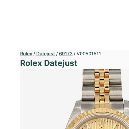
Rolex
/
Datejust
/
69173
/
V00501511
Rolex Datejust