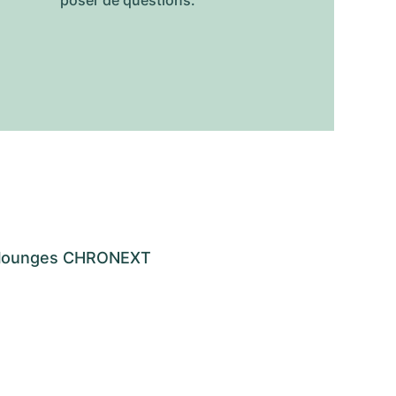
poser de questions.
os lounges CHRONEXT