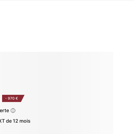
-
970 €
ferte
T de 12 mois