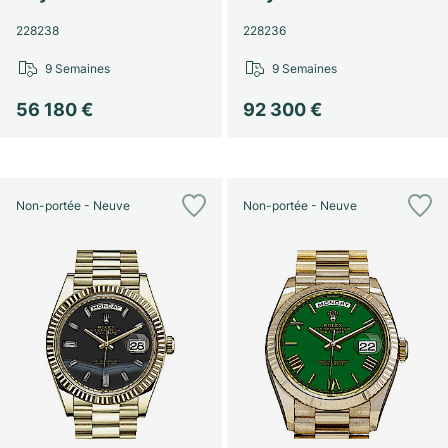
228238
228236
9 Semaines
9 Semaines
56 180 €
92 300 €
Non-portée - Neuve
Non-portée - Neuve