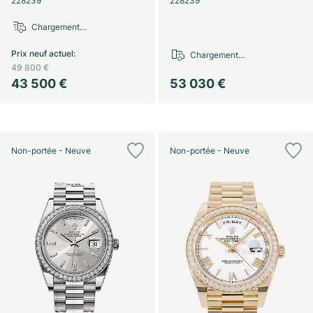
228239
228239
Montres pour femmes
Montres pour femmes
Chargement…
Prix neuf actuel
:
Chargement…
49 800 €
43 500 €
53 030 €
Non-portée - Neuve
Non-portée - Neuve