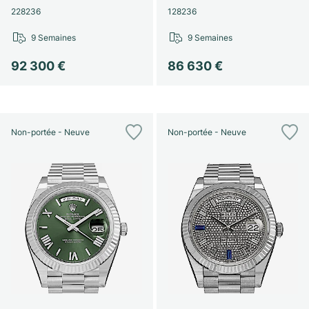
Montres pour femmes
Montres pour femmes
228236
128236
9 Semaines
9 Semaines
92 300 €
86 630 €
Non-portée - Neuve
Non-portée - Neuve