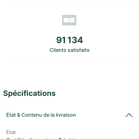
Montres pour femmes
Montres pour femmes
91 134
Clients satisfaits
Spécifications
État
&
Contenu de la livraison
État