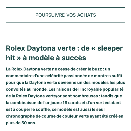
Tudor
Cellini
Seamaster
Tous les bracelets
Modèles les plus vendus
Tous les modèles Cartier
TAG Heuer
POURSUIVRE VOS ACHATS
Cosmograph Daytona
Planet Ocean
Nautilus
Modèles les plus vendus
Tous les modèles Breitling
IWC
Date
Aqua Terra
Complications
Royal Oak
Modèles les plus vendus
Tous les modèles Tudor
Hublot
Datejust
De Ville
Aquanaut
Royal Oak Offshore
Santos
Rolex Daytona verte : de « sleeper
Modèles les plus vendus
Tous les modèles TAG Heuer
hit » à modèle à succès
Datejust II
Constellation
Grand Complications
Jules Audemars
Ballon Bleu
Navitimer
CATÉGORIES
Modèles les plus vendus
Tous les modèles IWC
Toutes les marques de montres de luxe
La Rolex Daytona verte ne cesse de créer le buzz : un
Day-Date
Speedmaster
Calatrava
Millenary
Clé
Superocean
Black Bay
commentaire d'une célébrité passionnée de montres suffit
Modèles les plus vendus
Tous les modèles Hublot
Montres vintage
pour que la Daytona verte devienne un des modèles les plus
Explorer
Montres d'occasion
Twenty 4
Tank
Chronomat
Pelagos
Aquaracer
convoités au monde. Les raisons de l'incroyable popularité
Modèles les plus vendus
de la Rolex Daytona verte/or sont nombreuses : tandis que
Montres d'occasion
Explorer II
Montres pour femmes
Gondolo
Panthère
Premier
Montres d'occasion
Carrera
Big Pilot
la combinaison de l'or jaune 18 carats et d'un vert éclatant
est à couper le souffle, ce modèle est aussi le seul
Montres homme
GMT-Master
Golden Ellipse
Calibre
Avenger
Montres Femme
Monaco
Pilot's Watch
Big Bang
chronographe de course de couleur verte ayant été créé en
plus de 50 ans.
Montres femme
Lady-Datejust
Montres d'occasion
Drive
Colt
Heritage
Link
Ingenieur
Classic Fusion