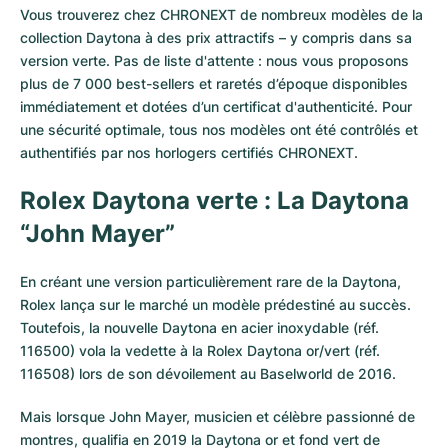
Vous trouverez chez CHRONEXT de nombreux modèles de
la
Milgauss
Montres pour femmes
Ronde
Professional
Formula 1
Portofino
Spirit of Big Bang
collection Daytona
à des prix attractifs – y compris dans sa
version verte. Pas de liste d'attente : nous vous proposons
Oyster Perpetual
Rotonde
Bentley
Grand Carrera
Portugieser
King Power
plus de 7 000 best-sellers et raretés d’époque disponibles
immédiatement et dotées d’un certificat d'authenticité. Pour
Yacht-Master
Crash
Transocean
Montres d'occasion
Da Vinci
Montres d'occasion
une sécurité optimale, tous nos modèles ont été contrôlés et
authentifiés par nos horlogers certifiés CHRONEXT.
Yacht-Master II
Pasha
Cockpit
Montres pour femmes
Aquatimer
Rolex Daytona verte : La Daytona
Sea-Dweller
Tortue
Chronospace
Spitfire
“John Mayer”
Sky-Dweller
Baignoire
Super Avenger
GST
En créant une version particulièrement rare de la Daytona,
Rolex lança sur le marché un modèle prédestiné au succès.
Submariner
Ballon Blanc
Galactic
Vintage
Toutefois, la nouvelle Daytona en acier inoxydable (réf.
116500) vola la vedette à la Rolex Daytona or/vert (réf.
Roadster
Montbrillant
Montres d'occasion
116508) lors de son dévoilement au Baselworld de 2016.
Montres d'occasion
Montres d'occasion
Mais lorsque John Mayer, musicien et célèbre passionné de
montres, qualifia en 2019 la Daytona or et fond vert de