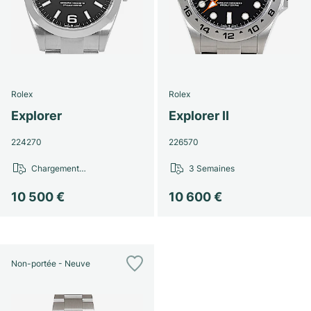
Montres pour femmes
Montres pour femmes
Rolex
Rolex
Explorer
Explorer II
224270
226570
Chargement…
3 Semaines
10 500 €
10 600 €
Non-portée - Neuve