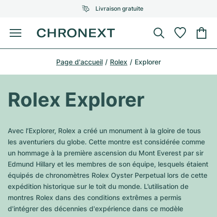
Livraison gratuite
Menu
Acheter une montre
Page d'accueil
Rolex
Explorer
UNE SÉLECTION D'EXCEPTION
UNE SÉLECTION D'EXCEPTION
Rolex
Cartier
Montres d'occasion
Rolex Explorer
Omega
Tiffany
Vendre une montre
Patek Philippe
Louis Vuitton
Avec l’Explorer, Rolex a créé un monument à la gloire de tous
Tous les modèles Rolex
les aventuriers du globe. Cette montre est considérée comme
Bijoux
Audemars Piguet
Gebauer & Gebauer
un hommage à la première ascension du Mont Everest par sir
Edmund Hillary et les membres de son équipe, lesquels étaient
Modèles les plus vendus
Tous les modèles Omega
Nouveautés
Cartier
équipés de chronomètres Rolex Oyster Perpetual lors de cette
Van Cleef & Arpels
expédition historique sur le toit du monde. L’utilisation de
Modèles les plus vendus
Tous les modèles Patek Philippe
Breitling
Sale
Air-King
montres Rolex dans des conditions extrêmes a permis
Bvlgari
d'intégrer des décennies d'expérience dans ce modèle
Modèles les plus vendus
Tous les modèles Audemars Piguet