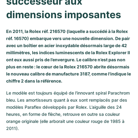
successeur aux 
Milgauss
Montres pour femmes
Ronde
Professional
Formula 1
Portofino
Spirit of Big Bang
dimensions imposantes
Oyster Perpetual
Rotonde
Bentley
Grand Carrera
Portugieser
King Power
En 2011, la Rolex réf. 216570 (laquelle a succédé à la Rolex
Yacht-Master
Crash
Transocean
Montres d'occasion
Da Vinci
Montres d'occasion
réf. 16570) embarque vers une nouvelle dimension. De pair
avec un boîtier en acier inoxydable désormais large de 42
Yacht-Master II
Pasha
Cockpit
Montres pour femmes
Aquatimer
millimètres, les indices luminescents de la
Rolex Explorer II
ont eux aussi pris de l’envergure. Le calibre n’est pas non
Sea-Dweller
Tortue
Chronospace
Spitfire
plus en reste : le cœur de la Rolex 216570 abrite désormais
le nouveau calibre de manufacture 3187, comme l'indique le
chiffre 2 dans la référence.
Sky-Dweller
Baignoire
Super Avenger
GST
Le modèle est toujours équipé de l'innovant spiral Parachrom 
Submariner
Ballon Blanc
Galactic
Vintage
bleu. Les amortisseurs quant à eux sont remplacés par des 
modèles Paraflex développés par Rolex. L’aiguille des 24 
Roadster
Montbrillant
Montres d'occasion
heures, en forme de flèche, retrouve en outre sa couleur 
orange originale (elle arborait une couleur rouge de 1985 à 
Montres d'occasion
Montres d'occasion
2011).