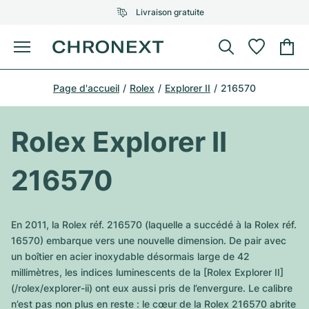
Livraison gratuite
Menu
Acheter une montre
Page d'accueil
Rolex
Explorer II
216570
UNE SÉLECTION D'EXCEPTION
UNE SÉLECTION D'EXCEPTION
Rolex
Cartier
Montres d'occasion
Rolex Explorer II
Omega
Tiffany
Vendre une montre
216570
Patek Philippe
Louis Vuitton
Tous les modèles Rolex
Bijoux
Audemars Piguet
Gebauer & Gebauer
En 2011, la Rolex réf. 216570 (laquelle a succédé à la Rolex réf.
Modèles les plus vendus
Tous les modèles Omega
16570) embarque vers une nouvelle dimension. De pair avec
Nouveautés
Cartier
un boîtier en acier inoxydable désormais large de 42
Van Cleef & Arpels
Modèles les plus vendus
Tous les modèles Patek Philippe
millimètres, les indices luminescents de la [Rolex Explorer II]
Breitling
Sale
Air-King
(/rolex/explorer-ii) ont eux aussi pris de l’envergure. Le calibre
Bvlgari
Modèles les plus vendus
Tous les modèles Audemars Piguet
n’est pas non plus en reste : le cœur de la Rolex 216570 abrite