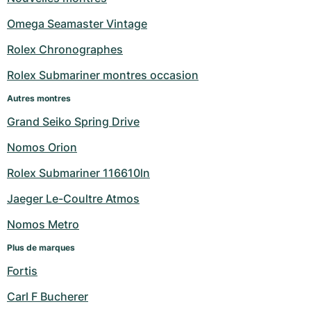
Milgauss
Montres pour femmes
Ronde
Professional
Formula 1
Portofino
Spirit of Big Bang
Omega Seamaster Vintage
Rolex Chronographes
Oyster Perpetual
Rotonde
Bentley
Grand Carrera
Portugieser
King Power
Rolex Submariner montres occasion
Yacht-Master
Crash
Transocean
Montres d'occasion
Da Vinci
Montres d'occasion
Autres montres
Yacht-Master II
Pasha
Cockpit
Montres pour femmes
Aquatimer
Grand Seiko Spring Drive
Nomos Orion
Sea-Dweller
Tortue
Chronospace
Spitfire
Rolex Submariner 116610ln
Sky-Dweller
Baignoire
Super Avenger
GST
Jaeger Le-Coultre Atmos
Submariner
Ballon Blanc
Galactic
Vintage
Nomos Metro
Plus de marques
Roadster
Montbrillant
Montres d'occasion
Fortis
Montres d'occasion
Montres d'occasion
Carl F Bucherer