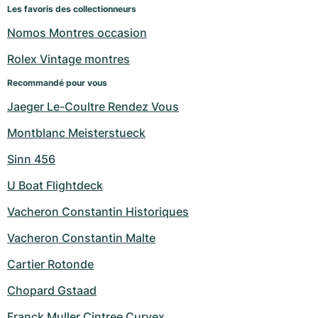
Montres pour femmes
Montres pour femmes
Les favoris des collectionneurs
Nomos Montres occasion
Rolex Vintage montres
Recommandé pour vous
Jaeger Le-Coultre Rendez Vous
Montblanc Meisterstueck
Sinn 456
U Boat Flightdeck
Vacheron Constantin Historiques
Vacheron Constantin Malte
Cartier Rotonde
Chopard Gstaad
Franck Muller Cintree Curvex