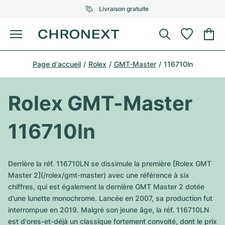
Livraison gratuite
Menu
Acheter une montre
Page d'accueil
Rolex
GMT-Master
116710ln
UNE SÉLECTION D'EXCEPTION
UNE SÉLECTION D'EXCEPTION
Rolex
Cartier
Montres d'occasion
Rolex GMT-Master
Omega
Tiffany
Vendre une montre
116710ln
Patek Philippe
Louis Vuitton
Tous les modèles Rolex
Bijoux
Audemars Piguet
Gebauer & Gebauer
Derrière la réf. 116710LN se dissimule la première [Rolex GMT
Modèles les plus vendus
Tous les modèles Omega
Master 2](/rolex/gmt-master) avec une référence à six
Nouveautés
Cartier
chiffres, qui est également la dernière GMT Master 2 dotée
Van Cleef & Arpels
Modèles les plus vendus
Tous les modèles Patek Philippe
d’une lunette monochrome. Lancée en 2007, sa production fut
Breitling
Sale
Air-King
interrompue en 2019. Malgré son jeune âge, la réf. 116710LN
Bvlgari
Modèles les plus vendus
Tous les modèles Audemars Piguet
est d'ores-et-déjà un classique fortement convoité, dont le prix