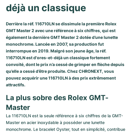
déjà un classique
Milgauss
Montres pour femmes
Ronde
Professional
Formula 1
Portofino
Spirit of Big Bang
Oyster Perpetual
Rotonde
Bentley
Grand Carrera
Portugieser
King Power
Derrière la réf. 116710LN se dissimule la première
Rolex
GMT Master 2
avec une référence à six chiffres, qui est
Yacht-Master
Crash
Transocean
Montres d'occasion
Da Vinci
Montres d'occasion
également la dernière GMT Master 2 dotée d’une lunette
monochrome. Lancée en 2007, sa production fut
Yacht-Master II
Pasha
Cockpit
Montres pour femmes
Aquatimer
interrompue en 2019. Malgré son jeune âge, la réf.
116710LN est d'ores-et-déjà un classique fortement
Sea-Dweller
Tortue
Chronospace
Spitfire
convoité, dont le prix n’a cessé de grimper en flèche depuis
qu’elle a cessé d’être produite. Chez CHRONEXT, vous
Sky-Dweller
Baignoire
Super Avenger
GST
pouvez acquérir une 116710LN à des prix extrêmement
attractifs.
Submariner
Ballon Blanc
Galactic
Vintage
La plus sobre des Rolex GMT-
Roadster
Montbrillant
Montres d'occasion
Master
La 116710LN est la seule référence à six chiffres de la GMT-
Montres d'occasion
Montres d'occasion
Master en acier inoxydable à posséder une lunette 
monochrome. Le bracelet Oyster, tout en simplicité, contribue 