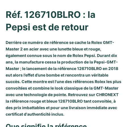
Milgauss
Montres pour femmes
Ronde
Professional
Formula 1
Portofino
Spirit of Big Bang
Réf. 126710BLRO : la 
Oyster Perpetual
Rotonde
Bentley
Grand Carrera
Portugieser
King Power
Pepsi est de retour
Yacht-Master
Crash
Transocean
Montres d'occasion
Da Vinci
Montres d'occasion
Derrière ce numéro de référence se cache la
Rolex GMT-
Yacht-Master II
Pasha
Cockpit
Montres pour femmes
Aquatimer
Master 2
en acier avec une lunette bleue et rouge,
également connue sous le nom de
Rolex Pepsi
. Durant dix
Sea-Dweller
Tortue
Chronospace
Spitfire
ans, la manufacture cessa la production de la Pepsi-GMT-
Master ; le lancement de la référence 126710BLRO en 2018
Sky-Dweller
Baignoire
Super Avenger
GST
eut alors l’effet d’une bombe et rencontra un véritable
succès. Cette montre est l'une des références Rolex les plus
Submariner
Ballon Blanc
Galactic
Vintage
convoitées et combine le look classique de la GMT-Master
avec une technologie de pointe. Retrouvez sur CHRONEXT
la référence rouge et bleue 126710BLRO tant convoitée, à
Roadster
Montbrillant
Montres d'occasion
des prix imbattables et pour une livraison immédiate avec
certificat d'authenticité inclus.
Montres d'occasion
Montres d'occasion
Que signifie la référence 