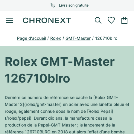
Livraison gratuite
Menu
Acheter une montre
Page d'accueil
Rolex
GMT-Master
126710blro
UNE SÉLECTION D'EXCEPTION
UNE SÉLECTION D'EXCEPTION
Rolex
Cartier
Montres d'occasion
Rolex GMT-Master
Omega
Tiffany
Vendre une montre
126710blro
Patek Philippe
Louis Vuitton
Tous les modèles Rolex
Bijoux
Audemars Piguet
Gebauer & Gebauer
Derrière ce numéro de référence se cache la [Rolex GMT-
Modèles les plus vendus
Tous les modèles Omega
Master 2](rolex/gmt-master) en acier avec une lunette bleue et
Nouveautés
Cartier
rouge, également connue sous le nom de [Rolex Pepsi]
Van Cleef & Arpels
Modèles les plus vendus
Tous les modèles Patek Philippe
(/rolex/pepsi). Durant dix ans, la manufacture cessa la
Breitling
Sale
Air-King
production de la Pepsi-GMT-Master ; le lancement de la
Bvlgari
Modèles les plus vendus
Tous les modèles Audemars Piguet
référence 126710BLRO en 2018 eut alors l’effet d’une bombe