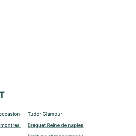
XT
occasion
Tudor Glamour
montres 
Breguet Reine de naples