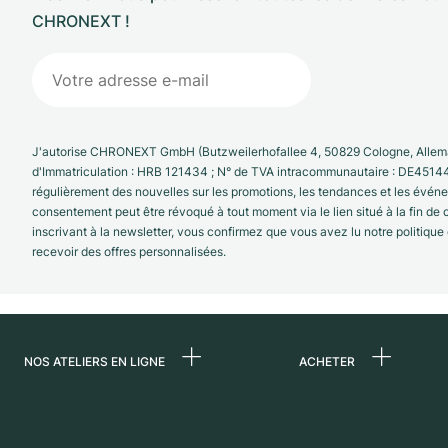
CHRONEXT !
J'autorise CHRONEXT GmbH (Butzweilerhofallee 4, 50829 Cologne, Allema
d'Immatriculation : HRB 121434 ; N° de TVA intracommunautaire : DE4514
régulièrement des nouvelles sur les promotions, les tendances et les évé
consentement peut être révoqué à tout moment via le lien situé à la fin de
inscrivant à la newsletter, vous confirmez que vous avez lu notre politique
recevoir des offres personnalisées.
NOS ATELIERS EN LIGNE
ACHETER
Allemagne
Toutes les montres
luxe
Pays-Bas