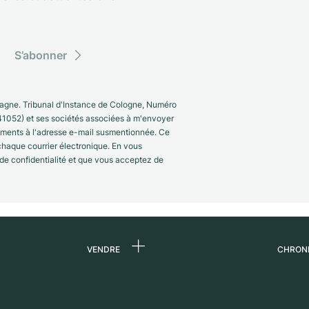
S’abonner
gne. Tribunal d'Instance de Cologne, Numéro
41052) et ses sociétés associées à m'envoyer
nements à l'adresse e-mail susmentionnée. Ce
 chaque courrier électronique. En vous
 de confidentialité et que vous acceptez de
VENDRE
CHRON
 de
Vendre une montre
Qui s
Commission
Carri