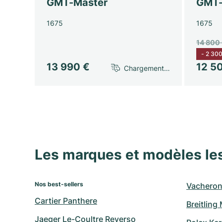
GMT-Master
GMT-
1675
1675
14 800
-
2 300
13 990 €
12 5
Chargement…
Les marques et modèles le
Nos best-sellers
Vacheron
Cartier Panthere
Breitling
Jaeger Le-Coultre Reverso