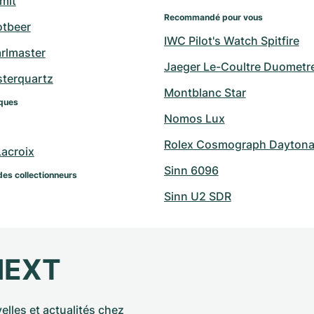
mit
Recommandé pour vous
otbeer
IWC Pilot's Watch Spitfire
arlmaster
Jaeger Le-Coultre Duometr
sterquartz
Montblanc Star
ques
Nomos Lux
Rolex Cosmograph Daytona 
Lacroix
Sinn 6096
des collectionneurs
Sinn U2 SDR
NEXT
elles et actualités chez