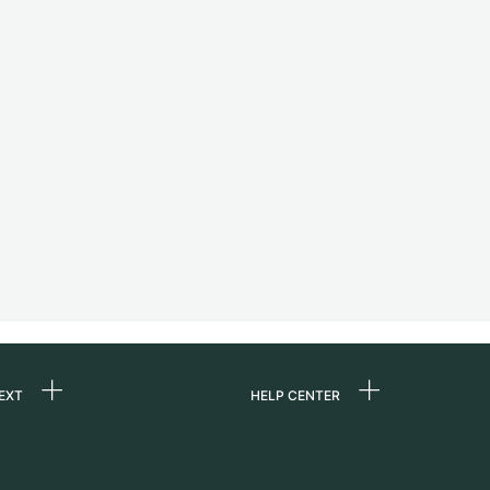
EXT
HELP CENTER
ommes-nous ?
FAQ
ères
Service Center