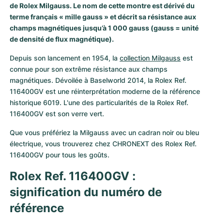
de Rolex Milgauss. Le nom de cette montre est dérivé du
Milgauss
Montres pour femmes
Ronde
Professional
Formula 1
Portofino
Spirit of Big Bang
terme français « mille gauss » et décrit sa résistance aux
champs magnétiques jusqu’à 1 000 gauss (gauss = unité
Oyster Perpetual
Rotonde
Bentley
Grand Carrera
Portugieser
King Power
de densité de flux magnétique).
Depuis son lancement en 1954, la 
collection Milgauss
 est 
Yacht-Master
Crash
Transocean
Montres d'occasion
Da Vinci
Montres d'occasion
connue pour son extrême résistance aux champs 
magnétiques. Dévoilée à Baselworld 2014, la Rolex Ref. 
Yacht-Master II
Pasha
Cockpit
Montres pour femmes
Aquatimer
116400GV est une réinterprétation moderne de la référence 
historique 6019. L'une des particularités de la Rolex Ref. 
Sea-Dweller
Tortue
Chronospace
Spitfire
116400GV est son verre vert.
Sky-Dweller
Baignoire
Super Avenger
GST
Que vous préfériez la Milgauss avec un cadran noir ou bleu 
électrique, vous trouverez chez CHRONEXT des Rolex Ref. 
Submariner
Ballon Blanc
Galactic
Vintage
116400GV pour tous les goûts.
Roadster
Montbrillant
Montres d'occasion
Rolex Ref. 116400GV : 
signification du numéro de 
Montres d'occasion
Montres d'occasion
référence