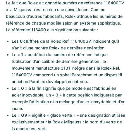
Montres pour femmes
Montres pour femmes
Le fait que Rolex ait donné le numéro de référence 116400GV 
à la Milgauss n'est en rien une coïncidence. Comme 
beaucoup d'autres fabricants, Rolex attribue les numéros de 
référence de chaque modèle selon un système sophistiqué. 
La référence 116400 a la signification suivante :
Les 
6 chiffres
 de la Rolex Ref. 116400GV indiquent qu’il 
s’agit d’une montre Rolex de dernière génération.
Le « 
1
 » au début du numéro de référence indique 
l’utilisation d’un calibre de dernière génération : le 
mouvement manufacture 3131 intégré dans la Rolex Ref. 
116400GV comprend un spiral Parachrom et un dispositif 
antichoc Paraflex développé en interne.
Le « 
0
 » à la fin signifie que ce modèle est fabriqué en 
acier inoxydable. Un « 3 » à cette position indiquerait par 
exemple l’utilisation d’un mélange d’acier inoxydable et d’or 
jaune.
Le « 
GV
 » signifie « glace verte » – une désignation utilisée 
exclusivement sur la Rolex Milgauss : le bord du verre de 
la montre est vert.