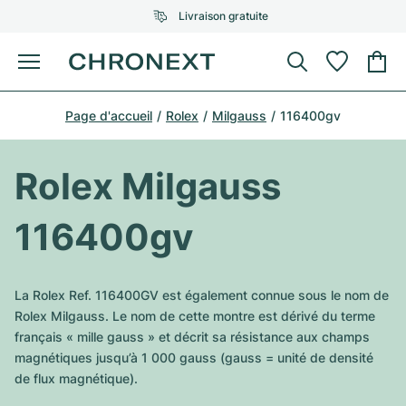
Livraison gratuite
Menu
Acheter une montre
Page d'accueil
Rolex
Milgauss
116400gv
UNE SÉLECTION D'EXCEPTION
UNE SÉLECTION D'EXCEPTION
Rolex
Cartier
Montres d'occasion
Rolex Milgauss
Omega
Tiffany
Vendre une montre
116400gv
Patek Philippe
Louis Vuitton
Tous les modèles Rolex
Bijoux
Audemars Piguet
Gebauer & Gebauer
La Rolex Ref. 116400GV est également connue sous le nom de
Modèles les plus vendus
Tous les modèles Omega
Rolex Milgauss. Le nom de cette montre est dérivé du terme
Nouveautés
Cartier
français « mille gauss » et décrit sa résistance aux champs
Van Cleef & Arpels
Modèles les plus vendus
Tous les modèles Patek Philippe
magnétiques jusqu’à 1 000 gauss (gauss = unité de densité
Breitling
Sale
Air-King
de flux magnétique).
Bvlgari
Modèles les plus vendus
Tous les modèles Audemars Piguet