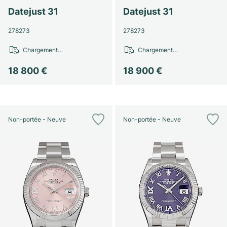
Montres pour femmes
Montres pour femmes
Datejust 31
Datejust 31
278273
278273
Chargement…
Chargement…
18 800 €
18 900 €
Non-portée - Neuve
Non-portée - Neuve