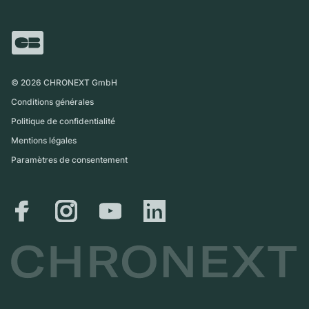
Italie
FAQ
Échange
Presse
Royaume-Uni
Service Center
Magazine
International
Retrait sur place
Partner
Expédition et retours
©
2026
CHRONEXT GmbH
Guide des tailles
Conditions générales
Politique de confidentialité
Mentions légales
Paramètres de consentement