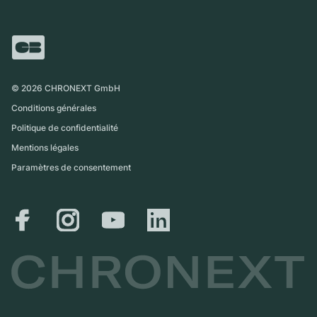
Carrières
Italie
FAQ
Échange
Presse
Royaume-Uni
Service Center
Magazine
International
Retrait sur place
Partner
Expédition et retours
©
2026
CHRONEXT GmbH
Guide des tailles
Conditions générales
Politique de confidentialité
Mentions légales
Paramètres de consentement