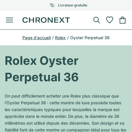
Livraison gratuite
Menu
Acheter une montre
Page d'accueil
Rolex
Oyster Perpetual 36
UNE SÉLECTION D'EXCEPTION
UNE SÉLECTION D'EXCEPTION
Rolex
Cartier
Montres d'occasion
Rolex Oyster
Omega
Tiffany
Vendre une montre
Perpetual 36
Patek Philippe
Louis Vuitton
Tous les modèles Rolex
Bijoux
Audemars Piguet
Gebauer & Gebauer
On peut difficilement acheter une Rolex plus classique que
Modèles les plus vendus
Tous les modèles Omega
l'Oyster Perpetual 36 : cette montre de luxe possède toutes
Nouveautés
Cartier
les caractéristiques typiques pour lesquelles la marque est
Van Cleef & Arpels
Modèles les plus vendus
Tous les modèles Patek Philippe
appréciée dans le monde entier. De plus, le diamètre de 36
Breitling
Sale
Air-King
millimètres est utilisé depuis des décennies. Son design et sa
Bvlgari
Modèles les plus vendus
Tous les modèles Audemars Piguet
fiabilité font de cette montre un compagnon idéal pour tous les