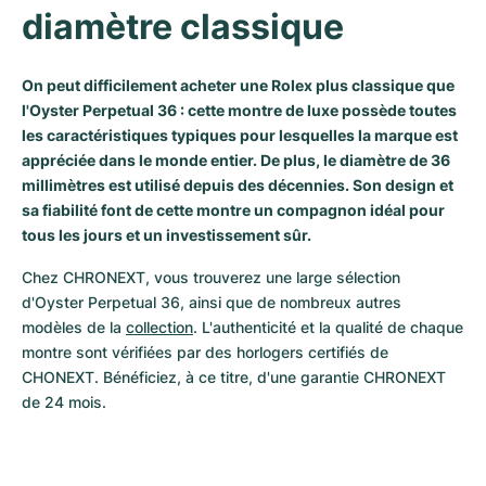
diamètre classique
Milgauss
Montres pour femmes
Ronde
Professional
Formula 1
Portofino
Spirit of Big Bang
Oyster Perpetual
Rotonde
Bentley
Grand Carrera
Portugieser
King Power
On peut difficilement acheter une Rolex plus classique que
l'Oyster Perpetual 36 : cette montre de luxe possède toutes
Yacht-Master
Crash
Transocean
Montres d'occasion
Da Vinci
Montres d'occasion
les caractéristiques typiques pour lesquelles la marque est
appréciée dans le monde entier. De plus, le diamètre de 36
Yacht-Master II
Pasha
Cockpit
Montres pour femmes
Aquatimer
millimètres est utilisé depuis des décennies. Son design et
sa fiabilité font de cette montre un compagnon idéal pour
Sea-Dweller
Tortue
Chronospace
Spitfire
tous les jours et un investissement sûr.
Chez CHRONEXT, vous trouverez une large sélection 
Sky-Dweller
Baignoire
Super Avenger
GST
d'Oyster Perpetual 36, ainsi que de nombreux autres 
modèles de la 
collection
. L'authenticité et la qualité de chaque 
Submariner
Ballon Blanc
Galactic
Vintage
montre sont vérifiées par des horlogers certifiés de 
CHONEXT. Bénéficiez, à ce titre, d'une garantie CHRONEXT 
Roadster
Montbrillant
Montres d'occasion
de 24 mois.
Montres d'occasion
Montres d'occasion