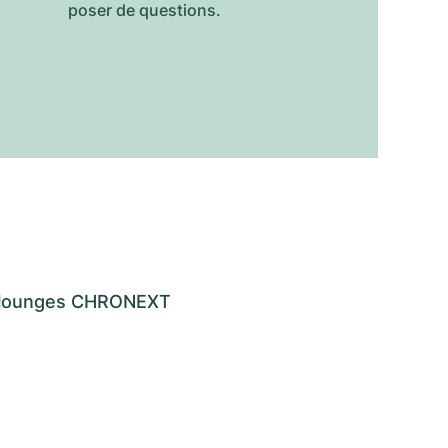
poser de questions.
os lounges CHRONEXT