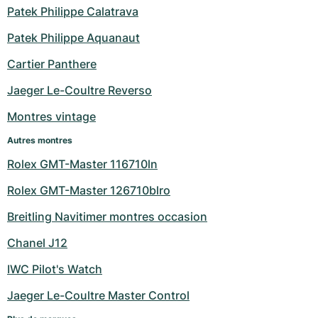
Patek Philippe Calatrava
Milgauss
Montres pour femmes
Ronde
Professional
Formula 1
Portofino
Spirit of Big Bang
Patek Philippe Aquanaut
Oyster Perpetual
Rotonde
Bentley
Grand Carrera
Portugieser
King Power
Cartier Panthere
Yacht-Master
Crash
Transocean
Montres d'occasion
Da Vinci
Montres d'occasion
Jaeger Le-Coultre Reverso
Montres vintage
Yacht-Master II
Pasha
Cockpit
Montres pour femmes
Aquatimer
Autres montres
Sea-Dweller
Tortue
Chronospace
Spitfire
Rolex GMT-Master 116710ln
Sky-Dweller
Baignoire
Super Avenger
GST
Rolex GMT-Master 126710blro
Breitling Navitimer montres occasion
Submariner
Ballon Blanc
Galactic
Vintage
Chanel J12
Roadster
Montbrillant
Montres d'occasion
IWC Pilot's Watch
Montres d'occasion
Montres d'occasion
Jaeger Le-Coultre Master Control