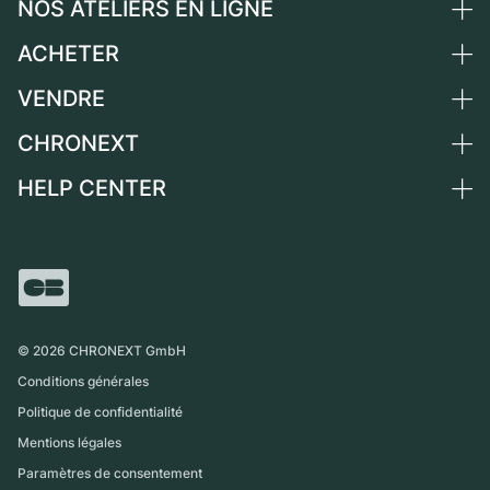
NOS ATELIERS EN LIGNE
ACHETER
Allemagne
Pays-Bas
VENDRE
Toutes les montres de luxe
Autriche
Montres d'occasion
CHRONEXT
Vendre une montre
Suisse
Montres vintage
Commission
HELP CENTER
Qui sommes-nous ?
France
Independent Brands
Vente directe
Carrières
Italie
FAQ
Échange
Presse
Royaume-Uni
Service Center
Magazine
International
Retrait sur place
Partner
Expédition et retours
©
2026
CHRONEXT GmbH
Guide des tailles
Conditions générales
Politique de confidentialité
Mentions légales
Paramètres de consentement