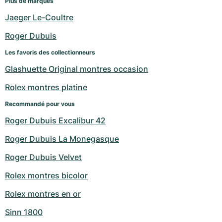
Plus de marques
Montres pour femmes
Montres pour femmes
Jaeger Le-Coultre
Roger Dubuis
Les favoris des collectionneurs
Glashuette Original montres occasion
Rolex montres platine
Recommandé pour vous
Roger Dubuis Excalibur 42
Roger Dubuis La Monegasque
Roger Dubuis Velvet
Rolex montres bicolor
Rolex montres en or
Sinn 1800